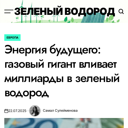
Перейти
ЗЕЛЕНЫЙ ВОДОРОД
к
содержимому
ЕВРОПА
ОПУБЛИКОВАНО
Энергия будущего:
В
газовый гигант вливает
миллиарды в зеленый
водород
Самал Сулейменова
22.07.2025