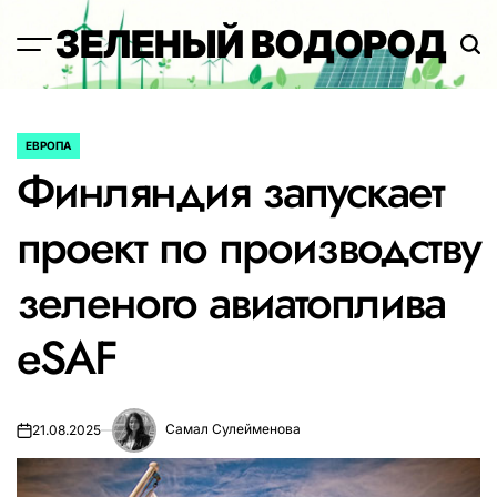
Перейти
ЗЕЛЕНЫЙ ВОДОРОД
к
содержимому
ЕВРОПА
ОПУБЛИКОВАНО
Финляндия запускает
В
проект по производству
зеленого авиатоплива
eSAF
Самал Сулейменова
21.08.2025