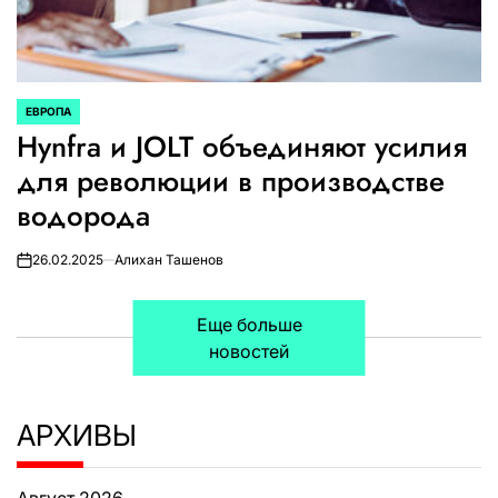
ЕВРОПА
ОПУБЛИКОВАНО
Hynfra и JOLT объединяют усилия
В
для революции в производстве
водорода
26.02.2025
Алихан Ташенов
on
Еще больше
новостей
АРХИВЫ