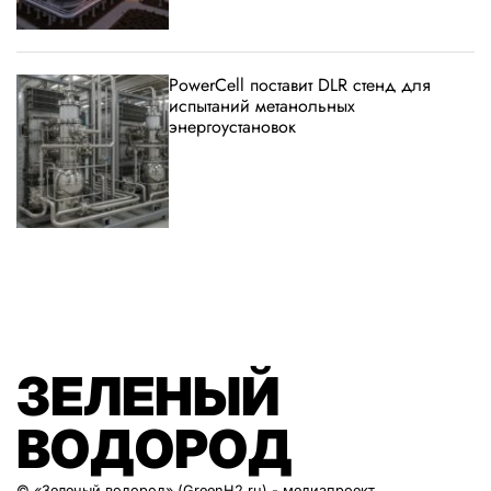
PowerCell поставит DLR стенд для
испытаний метанольных
энергоустановок
ЗЕЛЕНЫЙ
ВОДОРОД
© «Зеленый водород» (GreenH2.ru) - медиапроект