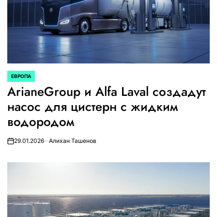
ЕВРОПА
ОПУБЛИКОВАНО
ArianeGroup и Alfa Laval создадут
В
насос для цистерн с жидким
водородом
29.01.2026
Алихан Ташенов
on