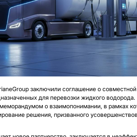
ArianeGroup заключили соглашение о совместной
дназначенных для перевозки жидкого водорода.
меморандумом о взаимопонимании, в рамках ко
ирование решения, призванного усовершенствов
ает новое партнерство, заключается в неэффек