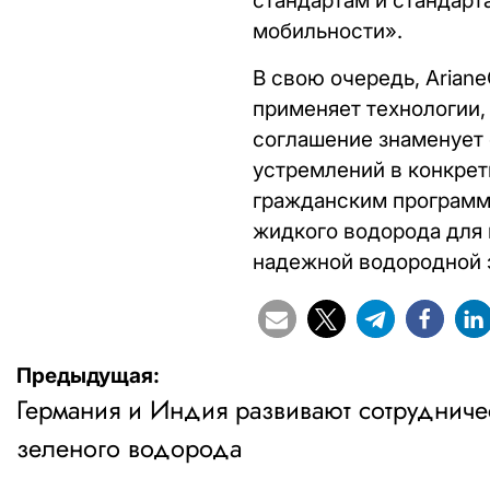
стандартам и стандарт
мобильности».
В свою очередь, Arian
применяет технологии,
соглашение знаменует 
устремлений в конкре
гражданским программ
жидкого водорода для 
надежной водородной 
Навигация
Предыдущая:
Германия и Индия развивают сотрудниче
по
зеленого водорода
записям