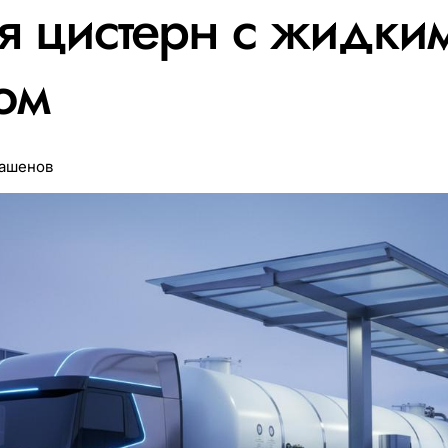
я цистерн с жидки
ом
Ташенов