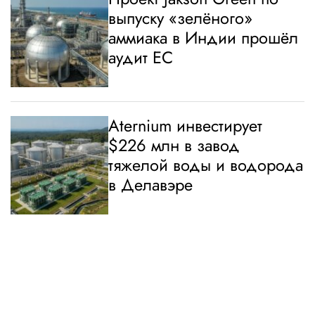
выпуску «зелёного»
аммиака в Индии прошёл
аудит ЕС
Aternium инвестирует
$226 млн в завод
тяжелой воды и водорода
в Делавэре