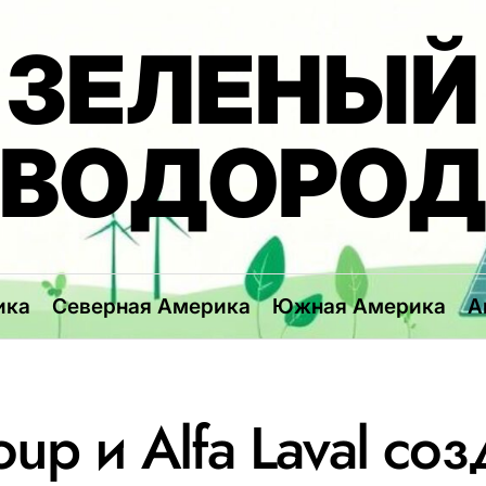
ЗЕЛЕНЫЙ
ВОДОРО
ика
Северная Америка
Южная Америка
А
up и Alfa Laval соз