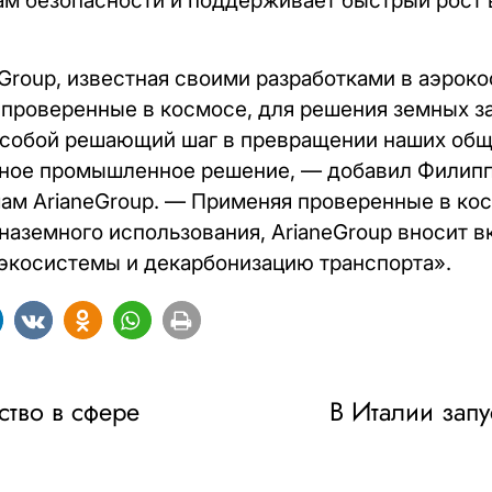
ам безопасности и поддерживает быстрый рост
eGroup, известная своими разработками в аэрок
 проверенные в космосе, для решения земных з
собой решающий шаг в превращении наших общих
тное промышленное решение, — добавил Филипп 
ам ArianeGroup. — Применяя проверенные в кос
наземного использования, ArianeGroup вносит в
экосистемы и декарбонизацию транспорта».
ство в сфере
В Италии зап