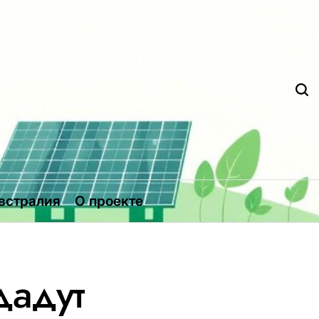
Д
встралия
О проекте
дадут