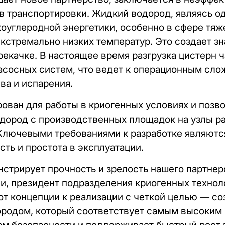
 транспортировки. Жидкий водород, являясь о
коуглеродной энергетики, особенно в сфере тяж
кстремально низких температур. Это создает з
рекачке. В настоящее время разгрузка цистерн 
сосных систем, что ведет к операционным сло
ева и испарения.
ован для работы в криогенных условиях и позв
дород с производственных площадок на узлы р
Ключевыми требованиями к разработке являютс
ть и простота в эксплуатации.
стрирует прочность и зрелость нашего партнерс
, президент подразделения криогенных технолог
т концепции к реализации с четкой целью — со
ородом, который соответствует самым высоки