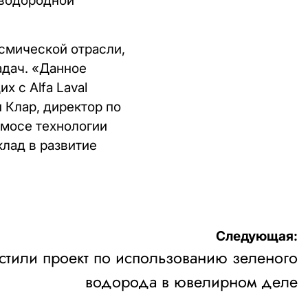
 водородной
осмической отрасли,
адач. «Данное
 с Alfa Laval
Клар, директор по
мосе технологии
клад в развитие
Следующая:
устили проект по использованию зеленого
водорода в ювелирном деле