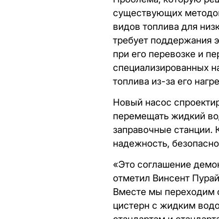
существующих методов
видов топлива для низ
требует поддержания э
при его перевозке и пе
специализированных на
топлива из-за его нагр
Новый насос спроектир
перемещать жидкий во
заправочные станции. 
надежность, безопаснос
«Это соглашение демон
отметил Винсент Пурайи
Вместе мы переходим о
цистерн с жидким вод