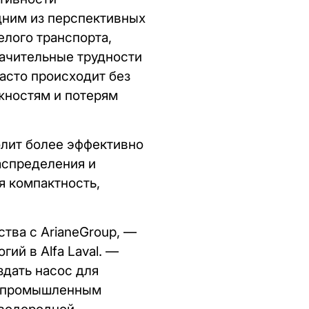
дним из перспективных
елого транспорта,
начительные трудности
часто происходит без
жностям и потерям
олит более эффективно
аспределения и
я компактность,
тва с ArianeGroup, —
ий в Alfa Laval. —
здать насос для
м промышленным