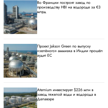
Во Франции построят завод по
производству HBI на водороде за €3
млрд
Проект Jakson Green по выпуску
«зелёного» аммиака в Индии прошёл
аудит ЕС
Aternium инвестирует $226 млн в
завод тяжелой воды и водорода в
Делавэре