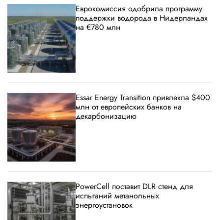
Еврокомиссия одобрила программу
поддержки водорода в Нидерландах
на €780 млн
Essar Energy Transition привлекла $400
млн от европейских банков на
декарбонизацию
PowerCell поставит DLR стенд для
испытаний метанольных
энергоустановок