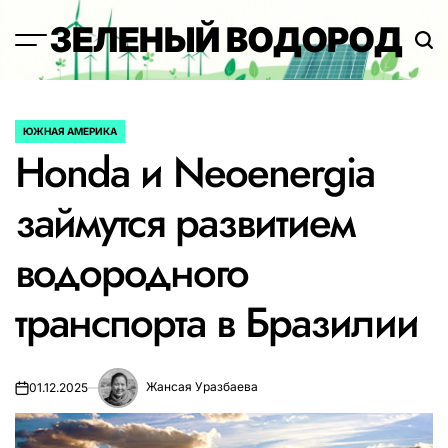
Перейти
ЗЕЛЕНЫЙ ВОДОРОД
к
содержимому
ЮЖНАЯ АМЕРИКА
ОПУБЛИКОВАНО
Honda и Neoenergia
В
займутся развитием
водородного
транспорта в Бразилии
Жансая Уразбаева
01.12.2025