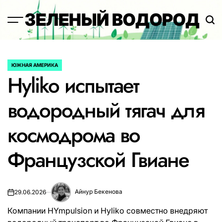
Перейти
ЗЕЛЕНЫЙ ВОДОРОД
к
содержимому
ЮЖНАЯ АМЕРИКА
ОПУБЛИКОВАНО
Hyliko испытает
В
водородный тягач для
космодрома во
Французской Гвиане
Айнур Бекенова
29.06.2026
Компании HYmpulsion и Hyliko совместно внедряют