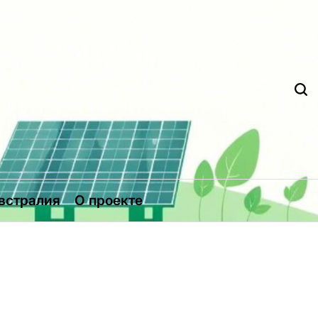
Д
встралия
О проекте