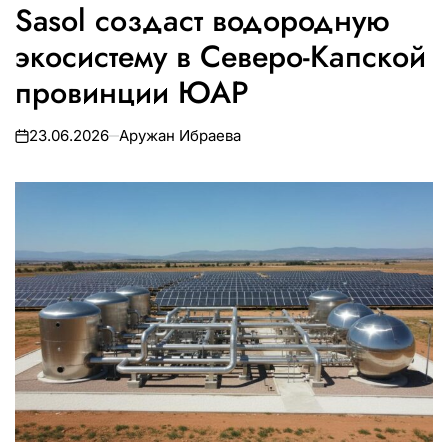
Sasol создаст водородную
В
экосистему в Северо-Капской
провинции ЮАР
23.06.2026
Аружан Ибраева
on