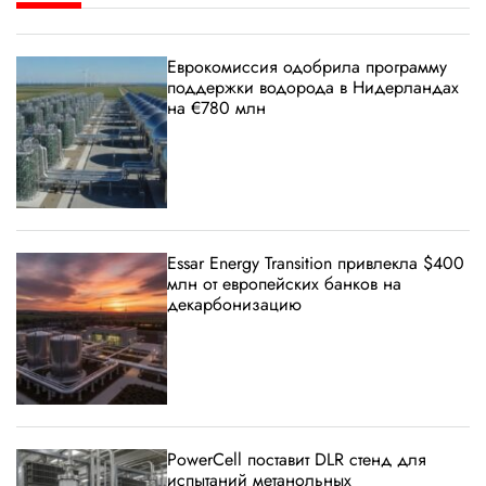
Еврокомиссия одобрила программу
поддержки водорода в Нидерландах
на €780 млн
Essar Energy Transition привлекла $400
млн от европейских банков на
декарбонизацию
PowerCell поставит DLR стенд для
испытаний метанольных