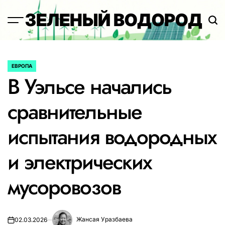
Перейти
ЗЕЛЕНЫЙ ВОДОРОД
к
содержимому
ЕВРОПА
ОПУБЛИКОВАНО
В Уэльсе начались
В
сравнительные
испытания водородных
и электрических
мусоровозов
Жансая Уразбаева
02.03.2026