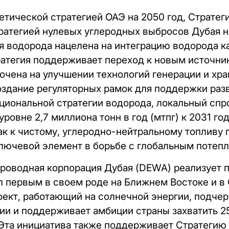
етической стратегией ОАЭ на 2050 год, Стратег
тратегией нулевых углеродных выбросов Дубая н
я водорода нацелена на интеграцию водорода к
ратегия поддерживает переход к новым источни
очена на улучшении технологий генерации и хра
оздание регуляторных рамок для поддержки раз
циональной стратегии водорода, локальный спр
ровне 2,7 миллиона тонн в год (мтпг) к 2031 го
ак к чистому, углеродно-нейтральному топливу 
ключевой элемент в борьбе с глобальным потеп
роводная корпорация Дубая (DEWA) реализует 
л первым в своем роде на Ближнем Востоке и в
оект, работающий на солнечной энергии, подче
гии и поддерживает амбиции страны захватить 
 Эта инициатива также поддерживает Стратегию