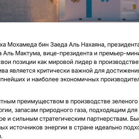
а Мохамеда бин Заеда Аль Нахаяна, президента
 Аль Мактума, вице-президента и премьер-мини
свои позиции как мировой лидер в производстве
ива является критически важной для достижени
упнейших и наиболее экономичных производите
нтным преимуществом в производстве зеленого
гии, запасам природного газа, подходящим для 
ре и сильным стратегическим партнерствам. Б
ых источников энергии в стране идеально подх
.