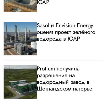
ЮАР
Sasol и Envision Energy
оценят проект зелёного
водорода в ЮАР
Protium получила
разрешение на
водородный завод в
Шотландском нагорье