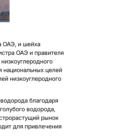
 ОАЭ, и шейха
стра ОАЭ и правителя
 низкоуглеродного
я национальных целей
лей низкоуглеродного
 водорода благодаря
голубого водорода,
ыстрорастущий рынок
одит для привлечения