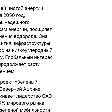
ией чистой энергии
а 2050 год,
ак надежного
кам энергии, поощряет
нения водорода. Она
вития инфраструктуры
ос на низкоуглеродный
ду. Глобальный интерес
продолжает расти,
лением.
проект «Зеленый
 Северной Африке
ркивает лидерство ОАЭ
25% мирового рынка
 зеленой мобильности