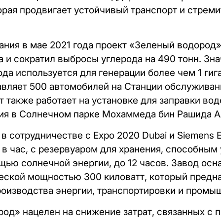
торая продвигает устойчивый транспорт и стрем
ания в мае 2021 года проект «Зеленый водород»
а и сократил выбросы углерода на 490 тонн. Зна
да используется для генерации более чем 1 гига
авляет 500 автомобилей на Станции обслужива
кт также работает на установке для заправки в
ия в Солнечном парке Мохаммеда бин Рашида А
в сотрудничестве с Expo 2020 Dubai и Siemens E
в час, с резервуаром для хранения, способным
щью солнечной энергии, до 12 часов. Завод ос
еской мощностью 300 киловатт, который предн
оизводства энергии, транспортировки и промы
од» нацелен на снижение затрат, связанных с 