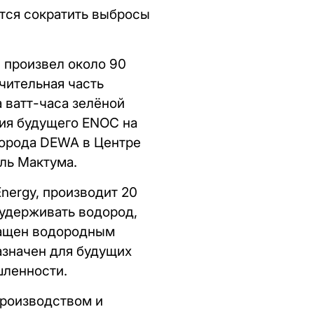
ится сократить выбросы
 произвел около 90
чительная часть
 ватт-часа зелёной
ния будущего ENOC на
одорода DEWA в Центре
ль Мактума.
nergy, производит 20
 удерживать водород,
нащен водородным
азначен для будущих
шленности.
производством и