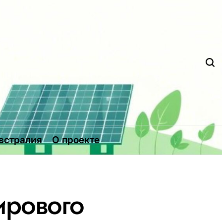
Д
встралия
О проекте
ирового