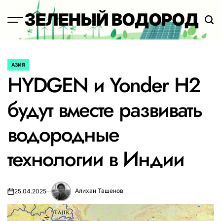
Перейти
ЗЕЛЕНЫЙ ВОДОРОД
к
содержимому
АЗИЯ
ОПУБЛИКОВАНО
HYDGEN и Yonder H2
В
будут вместе развивать
водородные
технологии в Индии
Алихан Ташенов
25.04.2025