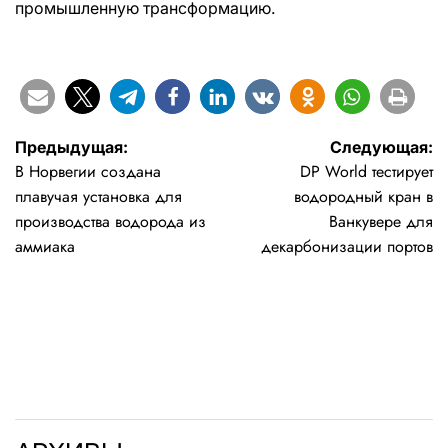
промышленную трансформацию.
Навигация
Предыдущая:
Следующая:
В Норвегии создана
DP World тестирует
по
плавучая установка для
водородный кран в
записям
производства водорода из
Ванкувере для
аммиака
декарбонизации портов