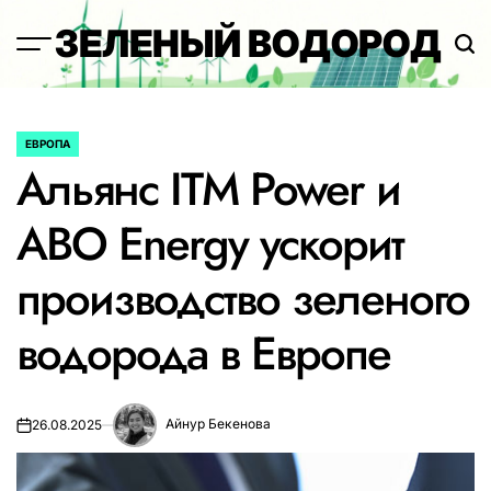
Перейти
ЗЕЛЕНЫЙ ВОДОРОД
к
содержимому
ЕВРОПА
ОПУБЛИКОВАНО
Альянс ITM Power и
В
ABO Energy ускорит
производство зеленого
водорода в Европе
Айнур Бекенова
26.08.2025