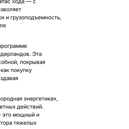
апас хода — с
озволяет
и и грузоподъемность,
ля
 программе
Нидерландов. Эта
собной, покрывая
как покупку
оздавая
ородная энергетика»,
ретных действий.
— это мощный и
ктора тяжелых