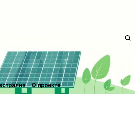
Д
встралия
О проекте