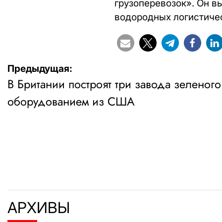
грузоперевозок». Он в
водородных логистичес
Навигация
Предыдущая:
В Британии построят три завода зеленог
по
оборудованием из США
записям
АРХИВЫ