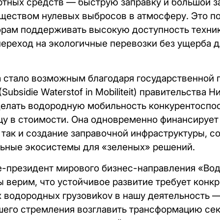
тных средств — быструю заправку и большой з
ществом нулевых выбросов в атмосферу. Это п
рам поддерживать высокую доступность техник
ереход на экологичные перевозки без ущерба д
а стало возможным благодаря государственной
ubsidie Waterstof in Mobiliteit) правительства 
делать водородную мобильность конкурентоспо
у в стоимости. Она одновременно финансирует 
 так и создание заправочной инфраструктуры, с
ьные экосистемы для «зеленых» решений.
-президент мирового бизнес-направления «Вод
 мы верим, что устойчивое развитие требует конк
 водородных грузовиkov в нашу деятельность 
шего стремления возглавить трансформацию се