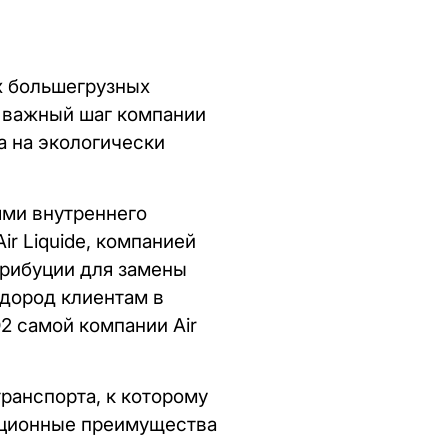
х большегрузных
й важный шаг компании
а на экологически
ми внутреннего
ir Liquide, компанией
трибуции для замены
дород клиентам в
2 самой компании Air
ранспорта, к которому
ационные преимущества