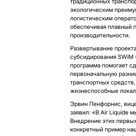
традиционных транспор
экологическим преиму
логистическим операто
обеспечивая плавный п
производительности.
Развертывание проект
субсидирования SWiM (S
программа помогает с
первоначальную разниц
транспортных средств,
жизнеспособные локал
Эрвин Пенфорнис, вице
заявил: «В Air Liquide
Внедрение этих первых
конкретный пример на