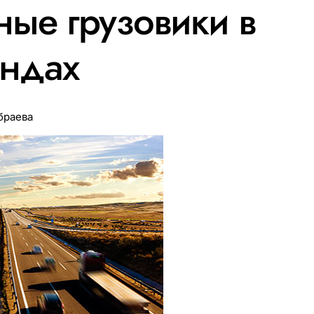
ые грузовики в
ндах
браева