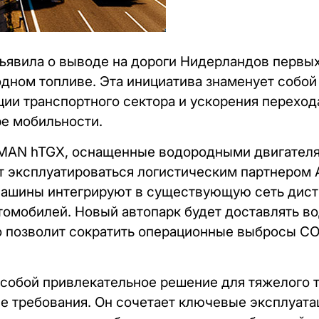
объявила о выводе на дороги Нидерландов первы
дном топливе. Эта инициатива знаменует собо
ции транспортного сектора и ускорения переход
е мобильности.
 MAN hTGX, оснащенные водородными двигателя
ут эксплуатироваться логистическим партнером A
 Машины интегрируют в существующую сеть дис
омобилей. Новый автопарк будет доставлять во
о позволит сократить операционные выбросы CO
собой привлекательное решение для тяжелого т
е требования. Он сочетает ключевые эксплуат