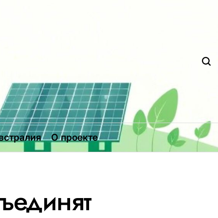
Д
встралия
О проекте
ъединят