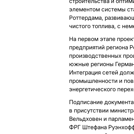
строительства и оптим
элементом системы ста
Роттердама, развивающ
чистого топлива, с не
На первом этапе прое
предприятий региона 
производственных проц
южные регионы Герман
Интеграция сетей долж
промышленности и повы
энергетического перех
Подписание документа 
в присутствии министр
Вельдховен и парламен
ФРГ Штефана Руэнхоффа