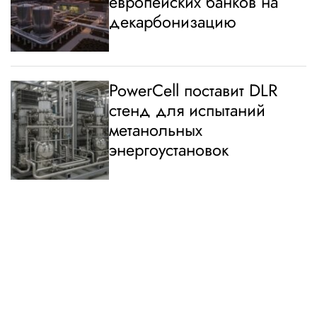
европейских банков на
декарбонизацию
PowerCell поставит DLR
стенд для испытаний
метанольных
энергоустановок