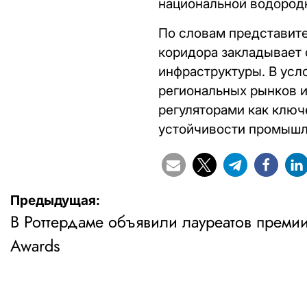
национальной водородн
По словам представите
коридора закладывает
инфраструктуры. В усл
региональных рынков 
регуляторами как ключ
устойчивости промышл
Навигация
Предыдущая:
В Роттердаме объявили лауреатов преми
по
Awards
записям