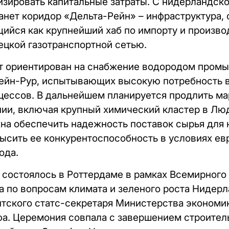
изировать капитальные затраты. С нидерландс
нет коридор «Дельта-Рейн» – инфраструктура,
ийся как крупнейший хаб по импорту и произво
мецкой газотранспортной сетью.
кт ориентирован на снабжение водородом пром
Рейн-Рур, испытывающих высокую потребность 
ессов. В дальнейшем планируется продлить ма
ии, включая крупный химический кластер в Лю
на обеспечить надежность поставок сырья для
сить ее конкурентоспособность в условиях ев
ода.
состоялось в Роттердаме в рамках Всемирного
а по вопросам климата и зеленого роста Нидерл
тского статс-секретаря Министерства экономи
. Церемония совпала с завершением строитель