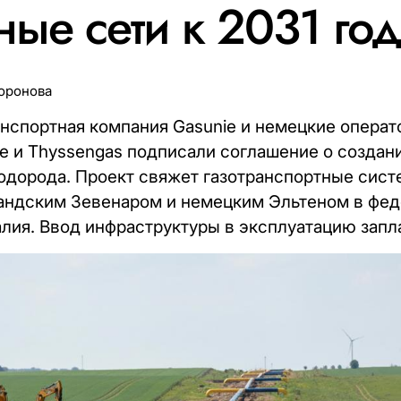
ые сети к 2031 год
оронова
нспортная компания Gasunie и немецкие операт
pe и Thyssengas подписали соглашение о создан
одорода. Проект свяжет газотранспортные сист
андским Зевенаром и немецким Эльтеном в фед
ия. Ввод инфраструктуры в эксплуатацию запла