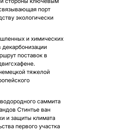
кой стороны ключевым
 связывающая порт
дству экологически
ышленных и химических
в декарбонизации
ршрут поставок в
двигсхафене.
 немецкой тяжелой
ропейского
 водородного саммита
андов Стинтье ван
ки и защиты климата
ства первого участка