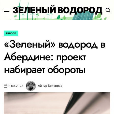
Перейти
ЗЕЛЕНЫЙ ВОДОРОД
к
содержимому
ЕВРОПА
ОПУБЛИКОВАНО
«Зеленый» водород в
В
Абердине: проект
набирает обороты
Айнур Бекенова
21.03.2025