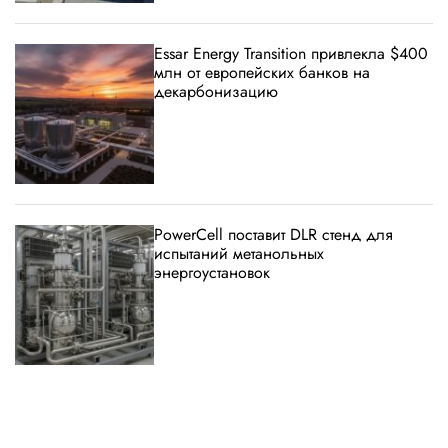
Essar Energy Transition привлекла $400
млн от европейских банков на
декарбонизацию
PowerCell поставит DLR стенд для
испытаний метанольных
энергоустановок