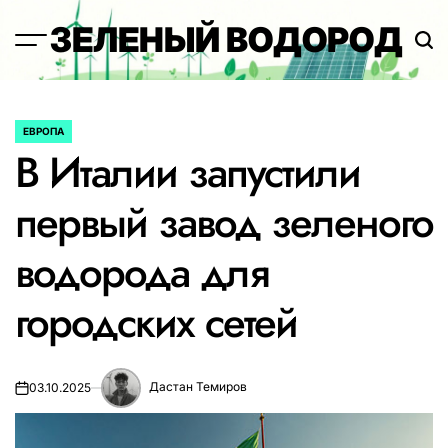
Перейти
ЗЕЛЕНЫЙ ВОДОРОД
к
содержимому
ЕВРОПА
ОПУБЛИКОВАНО
В Италии запустили
В
первый завод зеленого
водорода для
городских сетей
Дастан Темиров
03.10.2025