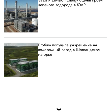
Sasol и Envision Energy оценят проект
зелёного водорода в ЮАР
Protium получила разрешение на
водородный завод в Шотландском
нагорье