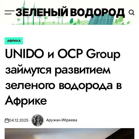
Перейти
ЗЕЛЕНЫЙ ВОДОРОД
к
содержимому
АФРИКА
ОПУБЛИКОВАНО
UNIDO и OCP Group
В
займутся развитием
зеленого водорода в
Африке
Аружан Ибраева
04.12.2025