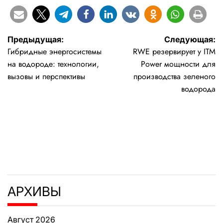
Навигация
Предыдущая:
Следующая:
Гибридные энергосистемы
RWE резервирует у ITM
по
на водороде: технологии,
Power мощности для
записям
вызовы и перспективы
производства зеленого
водорода
АРХИВЫ
Август 2026