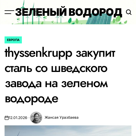
Перейти
ЗЕЛЕНЫЙ ВОДОРОД
к
содержимому
ЕВРОПА
ОПУБЛИКОВАНО
thyssenkrupp закупит
В
сталь со шведского
завода на зеленом
водороде
Жансая Уразбаева
12.01.2026