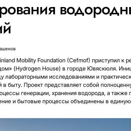
ирования водородн
ий
Ташенов
inland Mobility Foundation (Cefmof) приступил к 
ом» (Hydrogen House) в городе Ювяскюля. Ини
ду лабораторными исследованиями и практиче
 в быту. Проект представляет собой полноцен
роцессы генерации, хранения водорода, а также
ление и бытовые процессы объединены в едину