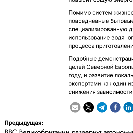
Помимо систем жизнеоб
повседневные бытовые 
специализированную д
использование водяног
процесса приготовлени
Подобные демонстраци
целей Северной Европы
году, и развитие лока
экспертами как один и
снижения зависимости 
Навигация
Предыдущая:
ВВС Великобритании развернут автоном