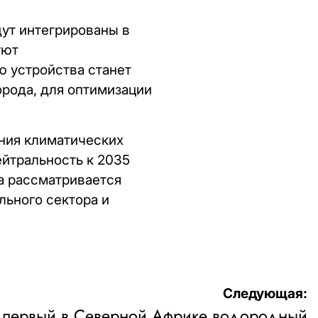
ут интегрированы в
уют
 устройства станет
орода, для оптимизации
ния климатических
йтральность к 2035
а рассматривается
льного сектора и
Следующая:
и первый в Северной Африке водородный