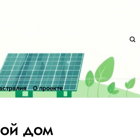
Д
встралия
О проекте
лой дом