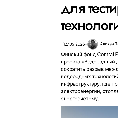
для тест
технолог
Алихан 
27.05.2026
Финский фонд Central F
проекта «Водородный д
сократить разрыв меж
водородных технологий
инфраструктуру, где п
электроэнергии, отоп
энергосистему.