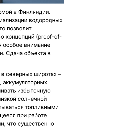
рмой в Финляндии.
циализации водородных
то позволит
 концепций (proof-of-
я особое внимание
. Сдача объекта в
 в северных широтах –
, аккумуляторных
ливать избыточную
низкой солнечной
атываться топливными
щееся при работе
й, что существенно