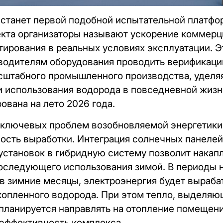
станет первой подобной испытательной платфо
екта организаторы называют ускорение коммер
стирования в реальных условиях эксплуатации. Э
водителям оборудования проводить верификацию
асштабного промышленного производства, уделя
 использования водорода в повседневной жизни
ована на лето 2026 года.
 ключевых проблем возобновляемой энергетики
сть выработки. Интеграция солнечных панелей
установок в гибридную систему позволит накап
оследующего использования зимой. В периоды 
 в зимние месяцы, электроэнергия будет выраб
копленного водорода. При этом тепло, выделяю
планируется направлять на отопление помещени
эффективность комплекса.