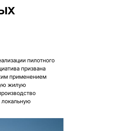
ых
реализации пилотного
циатива призвана
ским применением
ную жилую
 производство
ю локальную