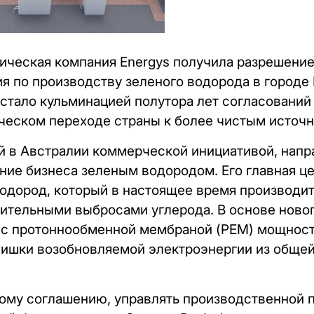
ическая компания Energys получила разрешение
я по производству зеленого водорода в городе 
 стало кульминацией полутора лет согласований
ческом переходе страны к более чистым источн
й в Австралии коммерческой инициативой, напр
е бизнеса зеленым водородом. Его главная це
дород, который в настоящее время производитс
ительными выбросами углерода. В основе новог
 с протоннообменной мембраной (PEM) мощност
лишки возобновляемой электроэнергии из общей
ому соглашению, управлять производственной 