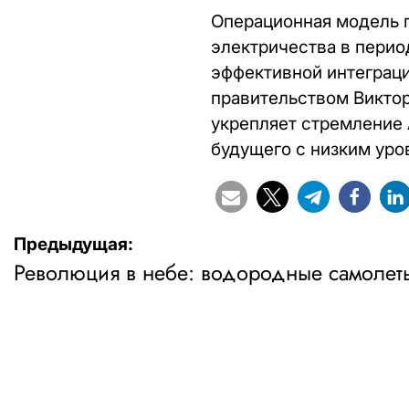
Операционная модель п
электричества в перио
эффективной интеграци
правительством Викто
укрепляет стремление
будущего с низким уро
Навигация
Предыдущая:
Революция в небе: водородные самолеты 
по
записям