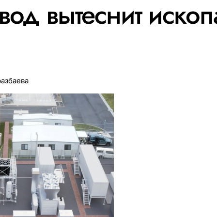
вод вытеснит иско
разбаева