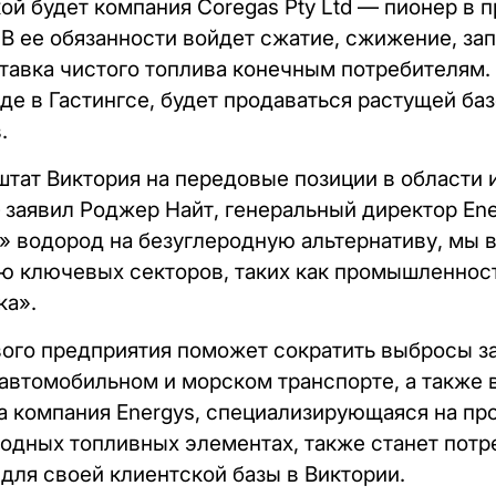
й будет компания Coregas Pty Ltd — пионер в 
 В ее обязанности войдет сжатие, сжижение, за
ставка чистого топлива конечным потребителям.
де в Гастингсе, будет продаваться растущей б
.
штат Виктория на передовые позиции в области 
 заявил Роджер Найт, генеральный директор En
» водород на безуглеродную альтернативу, мы
ю ключевых секторов, таких как промышленност
ка».
ого предприятия поможет сократить выбросы з
 автомобильном и морском транспорте, а также 
а компания Energys, специализирующаяся на пр
одных топливных элементах, также станет потр
 для своей клиентской базы в Виктории.