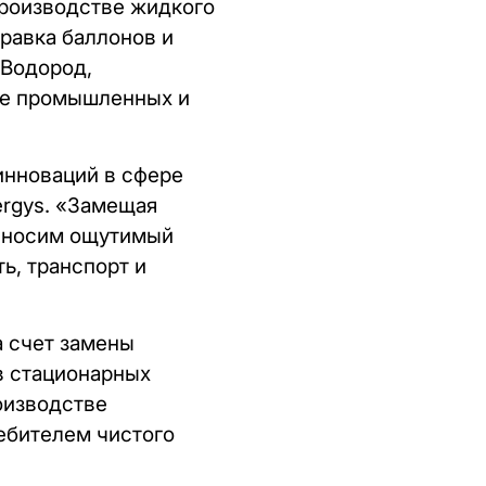
производстве жидкого
правка баллонов и
 Водород,
азе промышленных и
инноваций в сфере
ergys. «Замещая
 вносим ощутимый
ь, транспорт и
а счет замены
в стационарных
оизводстве
ебителем чистого