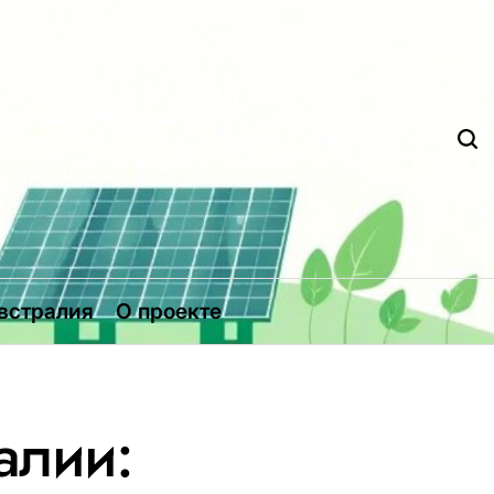
Д
встралия
О проекте
алии: