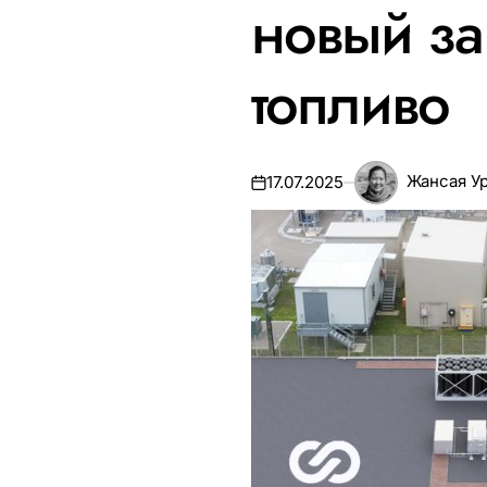
новый за
топливо
Жансая У
17.07.2025