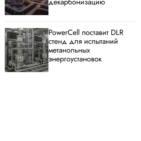
декарбонизацию
PowerCell поставит DLR
стенд для испытаний
метанольных
энергоустановок