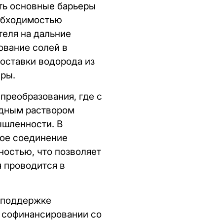
ть основные барьеры
еобходимостью
теля на дальние
ование солей в
доставки водорода из
ры.
преобразования, где с
одным раствором
ышленности. В
ное соединение
ностью, что позволяет
я проводится в
и поддержке
 софинансировании со