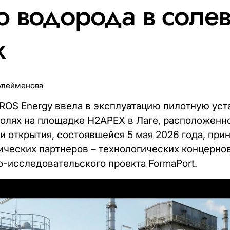
 водорода в соле
х
улейменова
OS Energy ввела в эксплуатацию пилотную уст
олях на площадке H2APEX в Лаге, расположенно
 открытия, состоявшейся 5 мая 2026 года, прин
ческих партнеров – технологических концернов 
о-исследовательского проекта FormaPort.