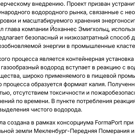
ерческому внедрению. Проект призван устрани
ународного водородного рынка, связанные с н
ровки и масштабируемого хранения энергоноси
ил глава компании Йоханнес Эмигхольц, использ
едлагает безопасный и низкозатратный способ 
возобновляемой энергии в промышленные класте
ого процесса является контейнерная установка 
газообразный водород вступает в реакцию с в
ещества, широко применяемого в пищевой пром
о процесса образуется формиат калия. Получен
тью, отсутствием токсичности и пожаробезопас
чений по времени. В пункте потребления реакци
выделения чистого водорода.
ла создана в рамках консорциума FormaPort пр
льной земли Мекленбург-Передняя Померания и