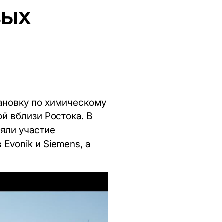
вых
ановку по химическому
й вблизи Ростока. В
яли участие
Evonik и Siemens, а