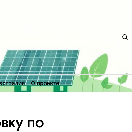
Д
встралия
О проекте
вку по