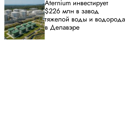
Aternium инвестирует
$226 млн в завод
тяжелой воды и водорода
в Делавэре