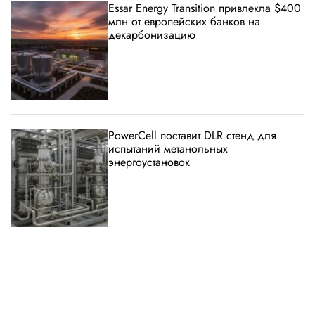
Essar Energy Transition привлекла $400
млн от европейских банков на
декарбонизацию
PowerCell поставит DLR стенд для
испытаний метанольных
энергоустановок