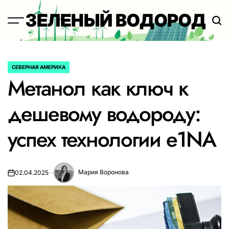
Перейти
ЗЕЛЕНЫЙ ВОДОРОД
к
содержимому
СЕВЕРНАЯ АМЕРИКА
ОПУБЛИКОВАНО
Метанол как ключ к
В
дешевому водороду:
успех технологии e1NA
Мария Воронова
02.04.2025