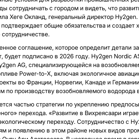
ды сотрудничать с городом и видеть, что развит
ила Хеге Окланд, генеральный директор Hy2gen.
 подтверждает общие обязательства и создает 
 сотрудничестве.
енное соглашение, которое определит детали за
, будет подписано в 2026 году. Hy2gen Nordic 
y2gen AG, специализирующейся на возобновляе
опливе Power-to-X, включая экологичное авиаци
оекты во Франции, Норвегии, Канаде и Германии
м по производству возобновляемого водорода 
яется частью стратегии по укреплению предпос
ого» перехода. «Развитие в Вихреясаари играе
 экологическому переходу. Сотрудничество с Hy
ям и появлению в этом районе новых видов пр