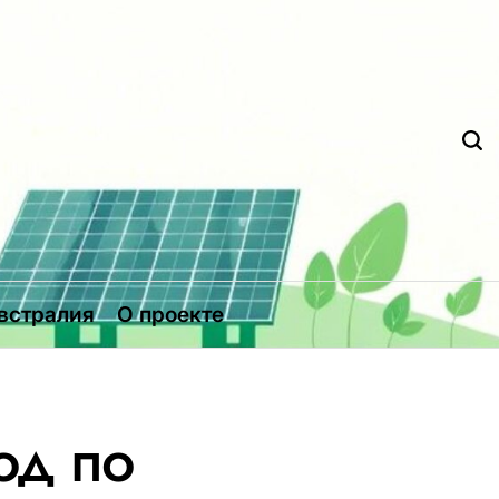
Д
встралия
О проекте
од по