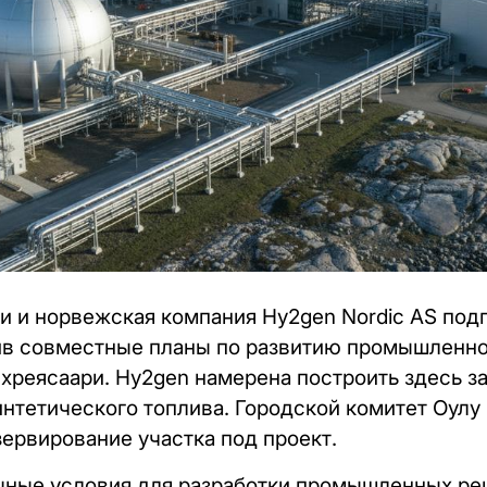
и и норвежская компания Hy2gen Nordic AS под
ив совместные планы по развитию промышленно
ихреясаари. Hy2gen намерена построить здесь з
интетического топлива. Городской комитет Оулу
ервирование участка под проект.
чные условия для разработки промышленных ре