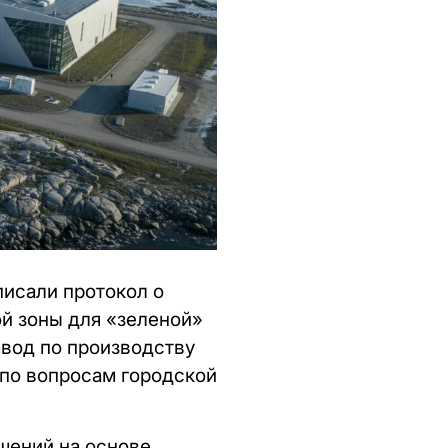
писали протокол о
й зоны для «зеленой»
авод по производству
 по вопросам городской
шений на основе