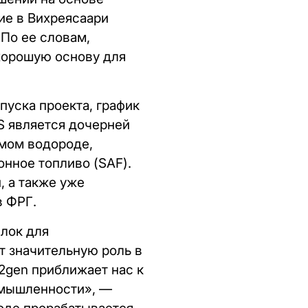
ие в Вихреясаари
 По ее словам,
хорошую основу для
пуска проекта, график
AS является дочерней
мом водороде,
онное топливо (SAF).
, а также уже
в ФРГ.
ылок для
т значительную роль в
2gen приближает нас к
омышленности», —