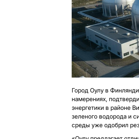
Город Оулу в Финлянди
намерениях, подтверд
энергетики в районе В
зеленого водорода и с
среды уже одобрил рез
«Оулу предлагает отли