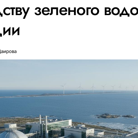
ству зеленого вод
дии
Даирова