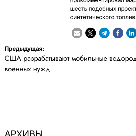
прокомментировал мэр 
шесть подобных проект
синтетического топлив
Навигация
Предыдущая:
США разрабатывают мобильные водород
по
военных нужд
записям
АРХИВЫ