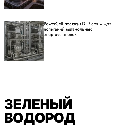
PowerCell поставит DLR стенд для
испытаний метанольных
энергоустановок
ЗЕЛЕНЫЙ
ВОДОРОД