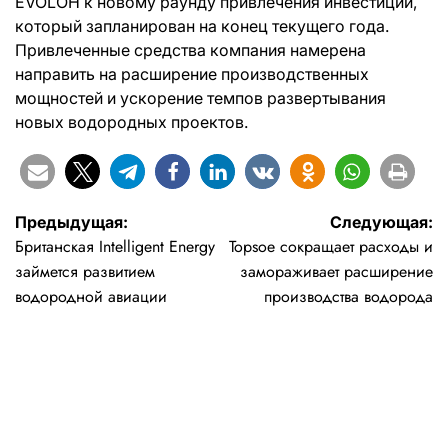
EVOLOH к новому раунду привлечения инвестиций,
который запланирован на конец текущего года.
Привлеченные средства компания намерена
направить на расширение производственных
мощностей и ускорение темпов развертывания
новых водородных проектов.
Навигация
Предыдущая:
Следующая:
Британская Intelligent Energy
Topsoe сокращает расходы и
по
займется развитием
замораживает расширение
записям
водородной авиации
производства водорода