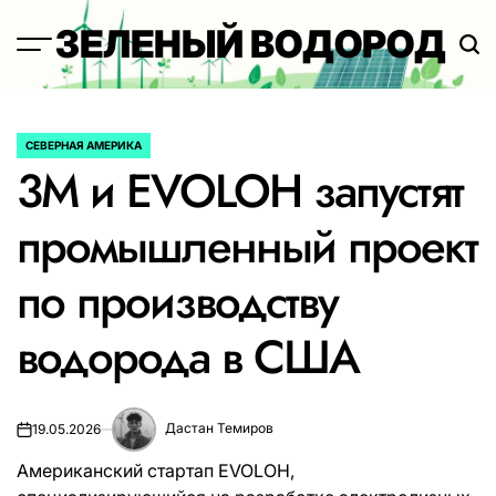
Перейти
ЗЕЛЕНЫЙ ВОДОРОД
к
содержимому
СЕВЕРНАЯ АМЕРИКА
ОПУБЛИКОВАНО
3M и EVOLOH запустят
В
промышленный проект
по производству
водорода в США
Дастан Темиров
19.05.2026
Американский стартап EVOLOH,