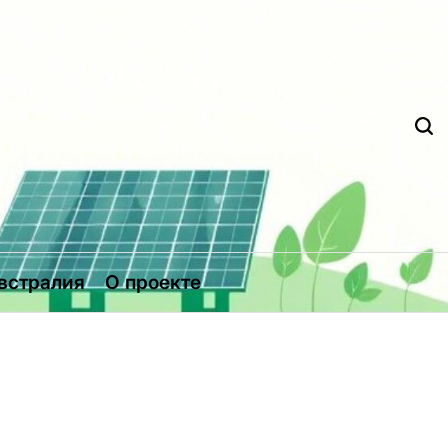
Д
встралия
О проекте