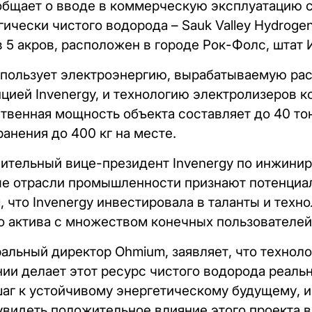
общает о вводе в коммерческую эксплуатацию с
ически чистого водорода – Sauk Valley Hydrogen
5 акров, расположен в городе Рок-Фолс, штат 
использует электроэнергию, вырабатываемую р
цией Invenergy, и технологию электролизеров 
дственная мощность объекта составляет до 40 то
анения до 400 кг на месте.
тельный вице-президент Invenergy по инжинири
ые отрасли промышленности признают потенциал
 что Invenergy инвестировала в таланты и техно
о актива с множеством конечных пользователей
ральный директор Ohmium, заявляет, что технол
ии делает этот ресурс чистого водорода реальн
шаг к устойчивому энергетическому будущему, и
видеть положительное влияние этого проекта в