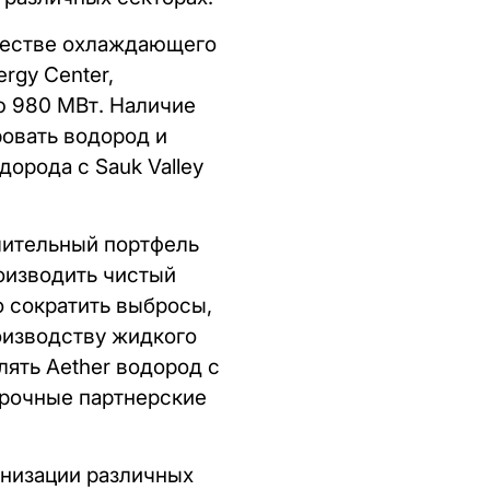
ачестве охлаждающего
rgy Center,
ю 980 МВт. Наличие
ровать водород и
орода с Sauk Valley
ачительный портфель
оизводить чистый
о сократить выбросы,
оизводству жидкого
лять Aether водород с
прочные партнерские
онизации различных