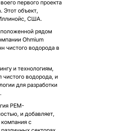
воего первого проекта
. Этот объект,
Иллинойс, США.
асположенной рядом
компании Ohmium
нн чистого водорода в
нгу и технологиям,
 чистого водорода, и
логии для разработки
.
огия PEM-
остью, и добавляет,
 компания с
 различных секторах.