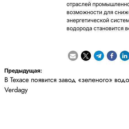
отраслей промышленно
возможности для сниже
энергетической систем
водорода становится в
Навигация
Предыдущая:
В Техасе появится завод «зеленого» вод
по
Verdagy
записям