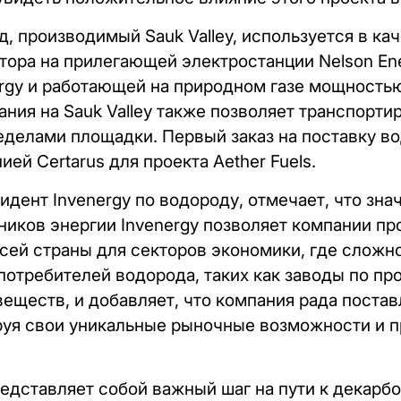
, производимый Sauk Valley, используется в к
тора на прилегающей электростанции Nelson Ene
rgy и работающей на природном газе мощность
ния на Sauk Valley также позволяет транспорти
еделами площадки. Первый заказ на поставку вод
ей Certarus для проекта Aether Fuels.
идент Invenergy по водороду, отмечает, что зн
иков энергии Invenergy позволяет компании пр
сей страны для секторов экономики, где сложн
потребителей водорода, таких как заводы по пр
еществ, и добавляет, что компания рада постав
ируя свои уникальные рыночные возможности и 
представляет собой важный шаг на пути к декарб