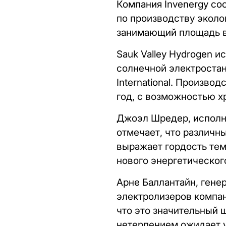
Компания Invenergy со
по производству эколог
занимающий площадь в 
Sauk Valley Hydrogen 
солнечной электростан
International. Произво
год, с возможностью хр
Джоэл Шредер, исполни
отмечает, что различн
выражает гордость тем,
нового энергетическог
Арне Баллантайн, гене
электролизеров компан
что это значительный 
нетерпением ожидает у