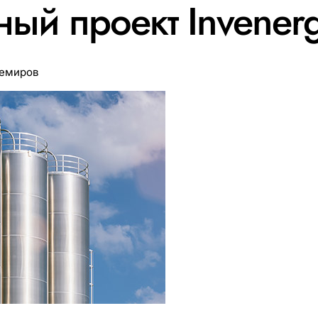
ый проект Invener
Темиров