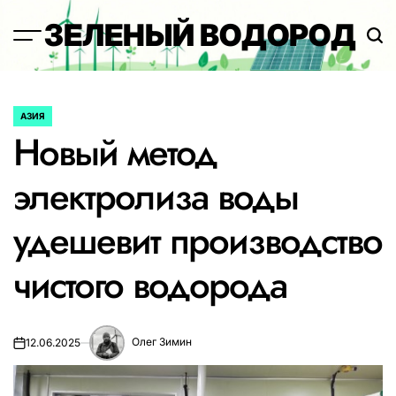
Перейти
ЗЕЛЕНЫЙ ВОДОРОД
к
содержимому
АЗИЯ
ОПУБЛИКОВАНО
Новый метод
В
электролиза воды
удешевит производство
чистого водорода
Олег Зимин
12.06.2025