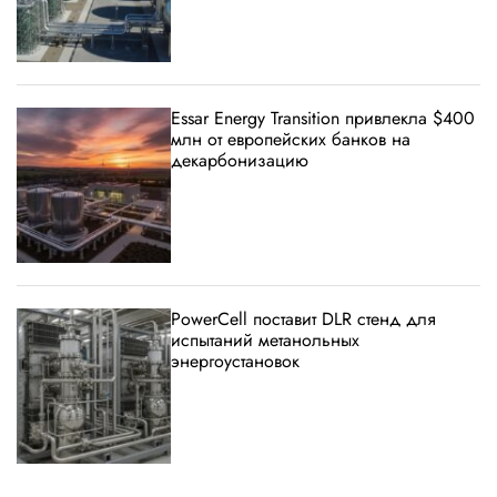
Essar Energy Transition привлекла $400
млн от европейских банков на
декарбонизацию
PowerCell поставит DLR стенд для
испытаний метанольных
энергоустановок