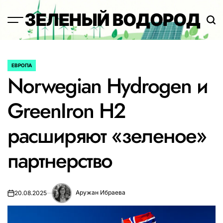
Перейти
ЗЕЛЕНЫЙ ВОДОРОД
к
содержимому
ЕВРОПА
ОПУБЛИКОВАНО
Norwegian Hydrogen и
В
GreenIron H2
расширяют «зеленое»
партнерство
Аружан Ибраева
20.08.2025