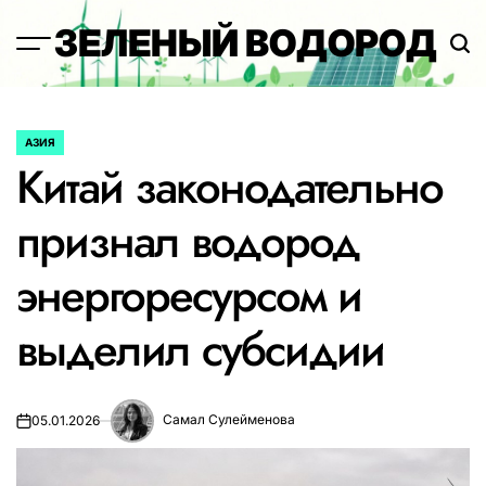
Перейти
ЗЕЛЕНЫЙ ВОДОРОД
к
содержимому
АЗИЯ
ОПУБЛИКОВАНО
Китай законодательно
В
признал водород
энергоресурсом и
выделил субсидии
Самал Сулейменова
05.01.2026