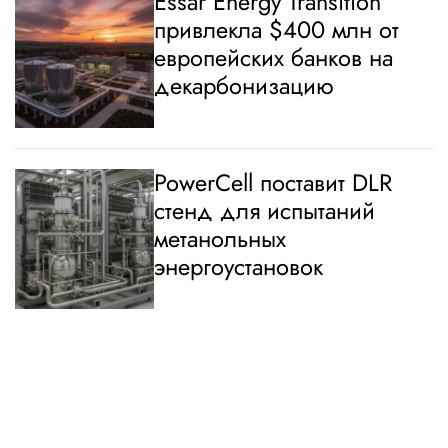
Essar Energy Transition
привлекла $400 млн от
европейских банков на
декарбонизацию
PowerCell поставит DLR
стенд для испытаний
метанольных
энергоустановок