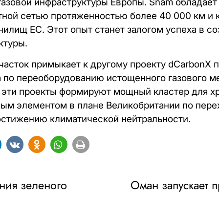
газовой инфраструктуры Европы. Snam обладает
тной сетью протяженностью более 40 000 км и
анилищ ЕС. Этот опыт станет залогом успеха в с
ктуры.
асток примыкает к другому проекту dCarbonX п
а по переоборудованию истощенного газового 
эти проекты формируют мощный кластер для хр
ым элементом в плане Великобритании по пере
остижению климатической нейтральности.
ния зеленого
Оман запускает 