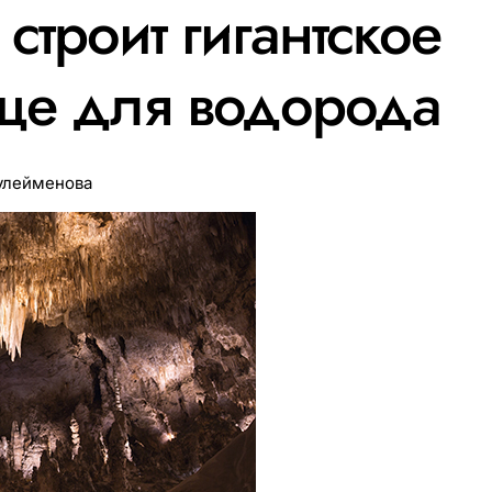
строит гигантское
ще для водорода
улейменова