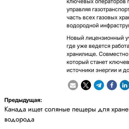
ключевых операторов 
управляя газотранспор
часть всех газовых хр
водородной инфрастру
Новый лицензионный уч
где уже ведется работ
хранилище. Совместно 
который станет ключев
источники энергии и д
Навигация
Предыдущая:
Канада ищет соляные пещеры для хране
по
водорода
записям