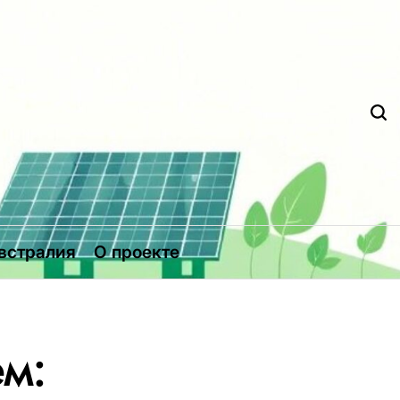
Д
встралия
О проекте
м: