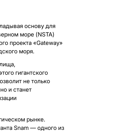
ладывая основу для
верном море (NSTA)
го проекта «Gateway»
дского моря.
лища,
того гигантского
озволит не только
но и станет
изации
тическом рынке.
анта Snam — одного из