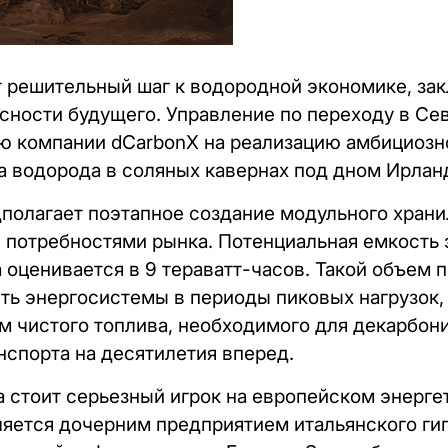
 решительный шаг к водородной экономике, зак
сности будущего. Управление по переходу в Се
ю компании dCarbonX на реализацию амбициозно
 водорода в соляных кавернах под дном Ирлан
полагает поэтапное создание модульного храни
 потребностями рынка. Потенциальная емкость э
 оценивается в 9 тераватт-часов. Такой объем п
ть энергосистемы в периоды пиковых нагрузок, 
м чистого топлива, необходимого для декарбон
спорта на десятилетия вперед.
а стоит серьезный игрок на европейском энерге
яется дочерним предприятием итальянского гиг