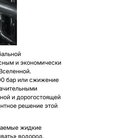
бальной
асным и экономически
Вселенной.
00 бар или сжижение
начительными
ной и дорогостоящей
антное решение этой
ываемые жидкие
вать» водород,