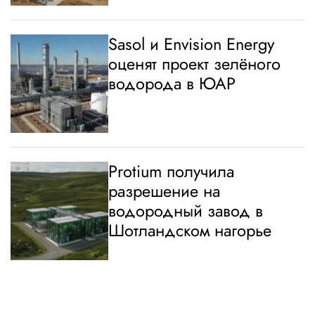
Sasol и Envision Energy
оценят проект зелёного
водорода в ЮАР
Protium получила
разрешение на
водородный завод в
Шотландском нагорье