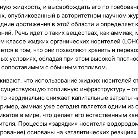
ную жидкость, и высвобождать его по требова
ых,
опубликованный
в авторитетном научном жур
дние достижения в этой области и определяет
ний. Речь идет о таких веществах, как аммиак, 
лом классе жидких органических носителей (LOHC
тся в том, что они позволяют хранить и перево
х условиях, обладая при этом высокой плотно
, сопоставимым с обычным топливом.
кивают, что использование жидких носителей о
 существующую топливную инфраструктуру – от
что кардинально снижает капитальные затраты н
ример, аммиак уже сегодня является одним из
катов в мире, что делает его естественным ка
ителя. Процессы «зарядки» носителя водородом
рование) основаны на каталитических реакциях