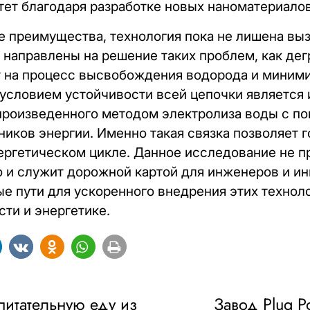
тет благодаря разработке новых наноматериалов
 преимущества, технология пока не лишена вы
 направлены на решение таких проблем, как дег
т на процесс высвобождения водорода и миним
условием устойчивости всей цепочки является 
 произведенного методом электролиза воды с 
иков энергии. Именно такая связка позволяет г
ргетическом цикле. Данное исследование не п
о и служит дорожной картой для инженеров и ин
е пути для ускоренного внедрения этих технол
ти и энергетике.
питательную еду из
Завод Plug 