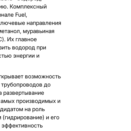
нию. Комплексный
нале Fuel,
 ключевые направления
метанол, муравьиная
). Их главное
зить водород при
стью энергии и
ткрывает возможность
 трубопроводов до
а развертывание
 самых производимых и
ндидатом на роль
 (гидрирование) и его
, эффективность