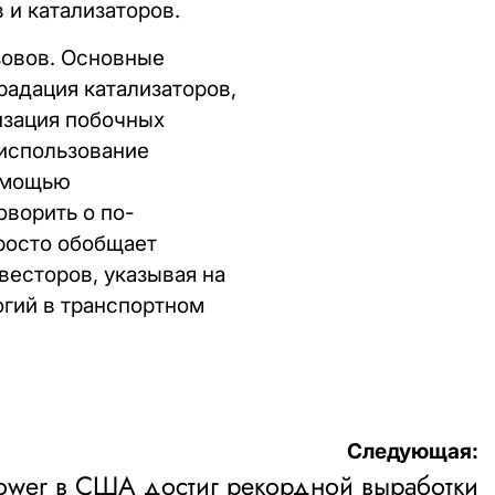
 и катализаторов.
зовов. Основные
радация катализаторов,
изация побочных
использование
помощью
оворить о по-
росто обобщает
весторов, указывая на
огий в транспортном
Следующая:
Power в США достиг рекордной выработки