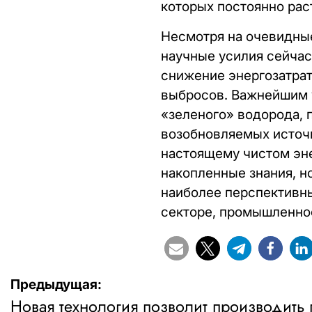
которых постоянно рас
Несмотря на очевидные
научные усилия сейчас
снижение энергозатра
выбросов. Важнейшим 
«зеленого» водорода,
возобновляемых источн
настоящему чистом эне
накопленные знания, н
наиболее перспективны
секторе, промышленнос
Навигация
Предыдущая:
Новая технология позволит производить 