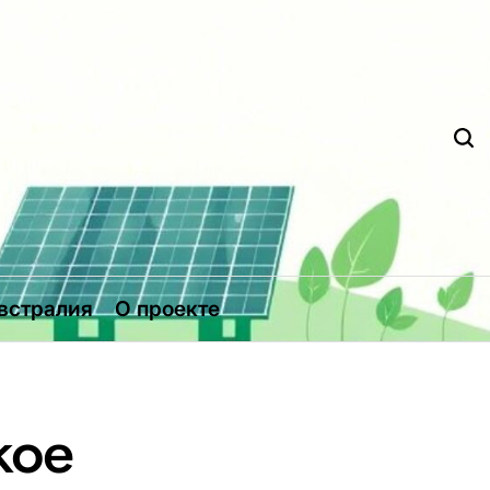
Д
встралия
О проекте
кое