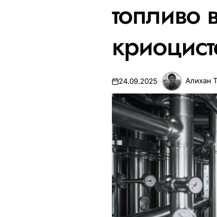
топливо 
криоцист
Алихан 
24.09.2025