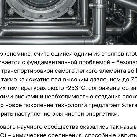
экономике, считающийся одним из столпов гло
ивается с фундаментальной проблемой – безоп
транспортировкой самого легкого элемента во 
такие как сжатие под высоким давлением до 7
их температурах около -253°C, сопряжены со з
окими рисками и необходимостью создания слож
о новое поколение технологий предлагает элег
орить наступление эры чистой энергетики.
ового научного сообщества оказались так наз
C) – химические соединения, способные «впиты