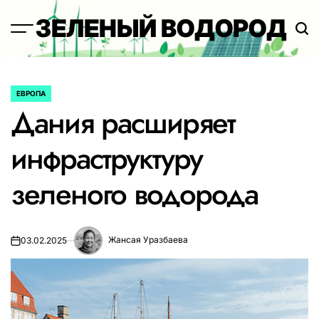
Перейти
ЗЕЛЕНЫЙ ВОДОРОД
к
содержимому
ЕВРОПА
ОПУБЛИКОВАНО
Дания расширяет
В
инфраструктуру
зеленого водорода
Жансая Уразбаева
03.02.2025