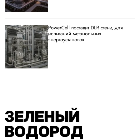
PowerCell поставит DLR стенд для
испытаний метанольных
энергоустановок
ЗЕЛЕНЫЙ
ВОДОРОД