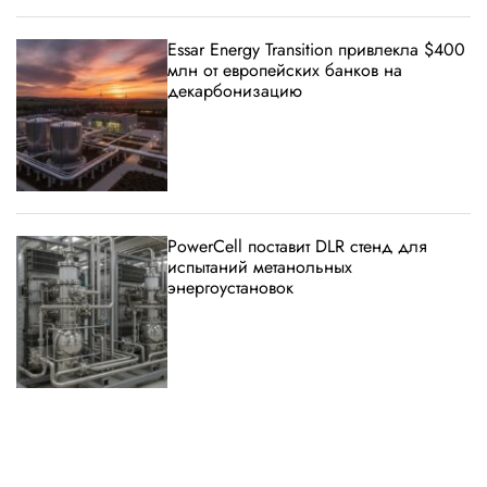
Essar Energy Transition привлекла $400
млн от европейских банков на
декарбонизацию
PowerCell поставит DLR стенд для
испытаний метанольных
энергоустановок