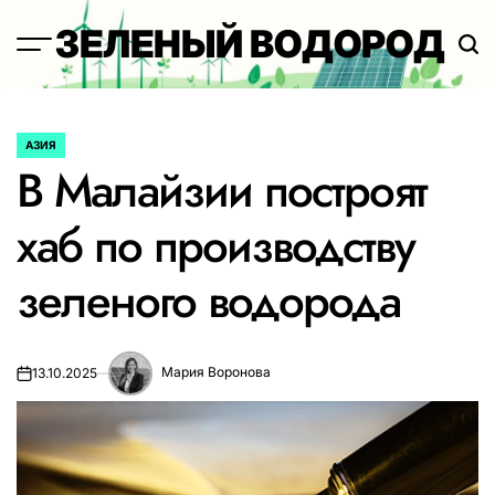
Перейти
ЗЕЛЕНЫЙ ВОДОРОД
к
содержимому
АЗИЯ
ОПУБЛИКОВАНО
В Малайзии построят
В
хаб по производству
зеленого водорода
Мария Воронова
13.10.2025