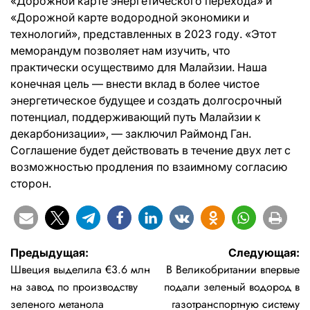
«Дорожной карте энергетического перехода» и
«Дорожной карте водородной экономики и
технологий», представленных в 2023 году. «Этот
меморандум позволяет нам изучить, что
практически осуществимо для Малайзии. Наша
конечная цель — внести вклад в более чистое
энергетическое будущее и создать долгосрочный
потенциал, поддерживающий путь Малайзии к
декарбонизации», — заключил Раймонд Ган.
Соглашение будет действовать в течение двух лет с
возможностью продления по взаимному согласию
сторон.
Навигация
Предыдущая:
Следующая:
Швеция выделила €3.6 млн
В Великобритании впервые
по
на завод по производству
подали зеленый водород в
записям
зеленого метанола
газотранспортную систему