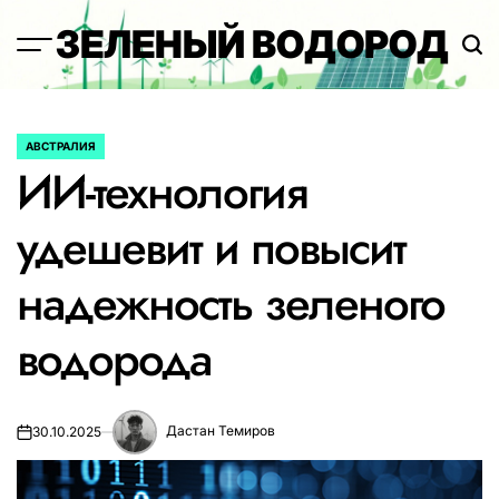
Перейти
ЗЕЛЕНЫЙ ВОДОРОД
к
содержимому
АВСТРАЛИЯ
ОПУБЛИКОВАНО
ИИ-технология
В
удешевит и повысит
надежность зеленого
водорода
Дастан Темиров
30.10.2025