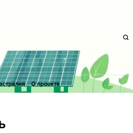
Д
встралия
О проекте
ь