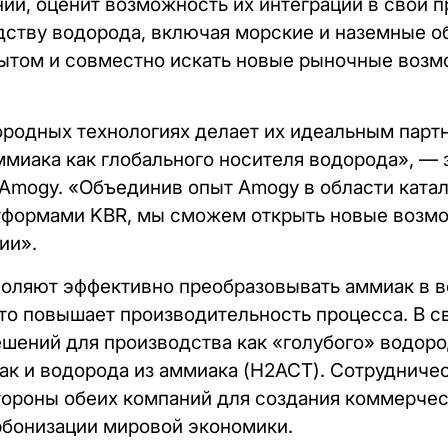
ий, оценит возможность их интеграции в свои
ству водорода, включая морские и наземные о
пытом и совместно искать новые рыночные возм
родных технологиях делает их идеальным парт
миака как глобального носителя водорода», — з
Amogy. «Объединив опыт Amogy в области катал
тформами KBR, мы сможем открыть новые возмо
ии».
воляют эффективно преобразовывать аммиак в в
что повышает производительность процесса. В с
шений для производства как «голубого» водород
так и водорода из аммиака (H2ACT). Сотрудниче
тороны обеих компаний для создания коммерче
бонизации мировой экономики.