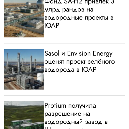
Фонд SA-H2 привлёк 3
млрд рандов на
водородные проекты в
ЮАР
Sasol и Envision Energy
оценят проект зелёного
водорода в ЮАР
Protium получила
разрешение на
водородный завод в