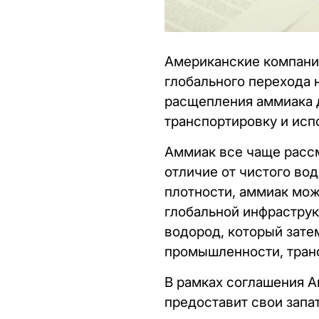
Американские компани
глобального перехода 
расщепления аммиака д
транспортировку и ис
Аммиак все чаще расс
отличие от чистого вод
плотности, аммиак мо
глобальной инфраструк
водород, который зате
промышленности, транс
В рамках соглашения A
предоставит свои запа