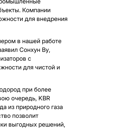
 промышленные
бъекты. Компании
ожности для внедрения
нером в нашей работе
аявил Сонхун Ву,
изаторов с
жности для чистой и
одород при более
вою очередь, KBR
а из природного газа
ство позволит
ски выгодных решений,