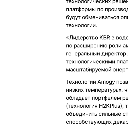
технологических решен
платформы по производ
будут обмениваться о
технологии.
«Лидерство KBR в водо
по расширению роли ам
генеральный директор 
технологическими пла
масштабируемой энерг
Технологии Amogy поз
низких температурах, 
обладает портфелем ре
(технология H2KPlus), 
объединить сильные с
способствующих декар