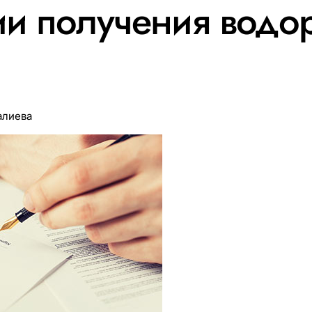
ии получения водо
алиева