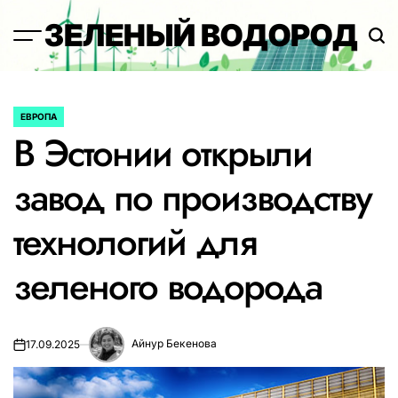
Перейти
ЗЕЛЕНЫЙ ВОДОРОД
к
содержимому
ЕВРОПА
ОПУБЛИКОВАНО
В Эстонии открыли
В
завод по производству
технологий для
зеленого водорода
Айнур Бекенова
17.09.2025