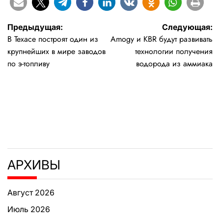
Навигация
Предыдущая:
Следующая:
В Техасе построят один из
Amogy и KBR будут развивать
по
крупнейших в мире заводов
технологии получения
записям
по э-топливу
водорода из аммиака
АРХИВЫ
Август 2026
Июль 2026