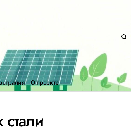
Д
встралия
О проекте
 стали