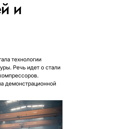
й и
тала технологии
ры. Речь идет о стали
 компрессоров.
на демонстрационной