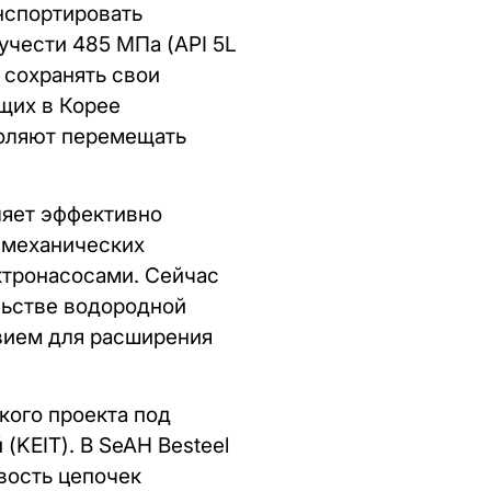
нспортировать
учести 485 МПа (API 5L
 сохранять свои
щих в Корее
воляют перемещать
ляет эффективно
немеханических
ктронасосами. Сейчас
льстве водородной
твием для расширения
кого проекта под
KEIT). В SeAH Besteel
вость цепочек