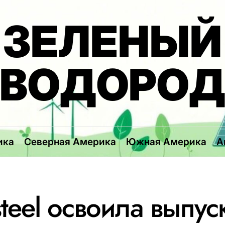
ЗЕЛЕНЫЙ
ВОДОРО
ика
Северная Америка
Южная Америка
А
teel освоила выпуск