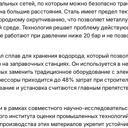
альных сетей, по которым можно безопасно тра
на большие расстояния. Сталь имеет предел тек
дородному охрупчиванию, что позволяет металлу
й среде. Технология решает проблему действую
е работают при давлении ниже 20 бар и не поз
ал сплав для хранения водорода, который позво
з на заправочных станциях. Он используется в 
ых заменить традиционное оборудование с эле
ессоры приходится до 48% затрат при строите
ивание и установка считаются главным препятс
и в рамках совместного научно-исследовательс
го института оценки промышленных технологий (
 производства этих материалов укрепит устойчи