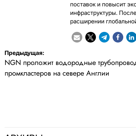
поставок и повысит э
инфраструктуры. После
расширении глобально
Навигация
Предыдущая:
NGN проложит водородные трубопрово
по
промкластеров на севере Англии
записям