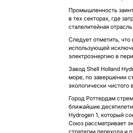
Промышленность заинте
в тех секторах, где за
сталелитейная отрасль
Следует отметить, что
использующей исключи
электроэнергию в перио
Завод Shell Holland Hy
море, по завершении с
экологически чистого 
Город Роттердам стрем
ближайшие десятилетия
Hydrogen 1, который с
Союз рассматривает э
стратегии перехода и п