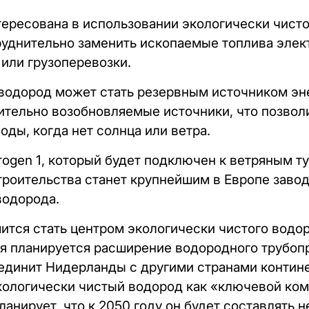
ресована в использовании экологически чисто
труднительно заменить ископаемые топлива элек
 или грузоперевозки.
 водород может стать резервным источником эн
тельно возобновляемые источники, что позвол
ды, когда нет солнца или ветра.
drogen 1, который будет подключен к ветряным 
троительства станет крупнейшим в Европе заво
водорода.
ится стать центром экологически чистого водор
 планируется расширение водородного трубопр
оединит Нидерланды с другими странами контин
кологически чистый водород как «ключевой ком
ланирует, что к 2050 году он будет составлять 