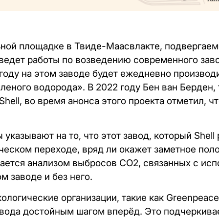
ьной площадке в Твиде-Маасвлакте, подвергае
 ведет работы по возведению современного завод
 году на этом заводе будет ежедневно производ
леного водорода». В 2022 году Бен ван Берден,
hell, во время анонса этого проекта отметил, ч
 указывают на то, что этот завод, который Shell
ческом переходе, вряд ли окажет заметное пол
ается анализом выбросов CO2, связанных с ис
м заводе и без него.
кологические организации, такие как Greenpeace
авода достойным шагом вперёд. Это подчеркива