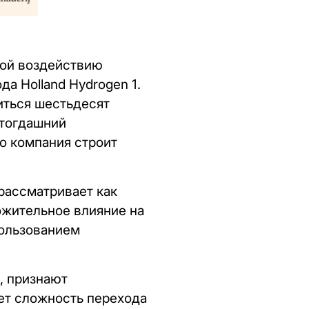
мой воздействию
а Holland Hydrogen 1.
иться шестьдесят
 тогдашний
то компания строит
 рассматривает как
ожительное влияние на
пользованием
, признают
ет сложность перехода