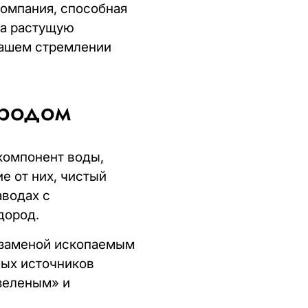
компания, способная
на растущую
нашем стремлении
ородом
компонент воды,
е от них, чистый
аводах с
дород.
й заменой ископаемым
мых источников
«зеленым» и