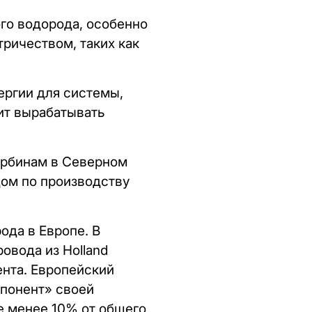
го водорода, особенно
тричеством, таких как
ергии для системы,
ит вырабатывать
турбинам в Северном
дом по производству
ода в Европе. В
овода из Holland
ента. Европейский
понент» своей
не менее 10% от общего