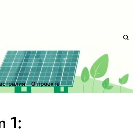
Д
встралия
О проекте
n 1: