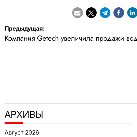
Навигация
Предыдущая:
Компания Getech увеличила продажи во
по
записям
АРХИВЫ
Август 2026