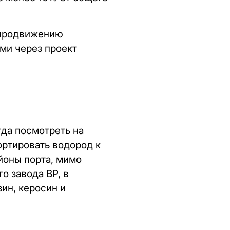
 продвижению
ми через проект
гда посмотреть на
ортировать водород к
йоны порта, мимо
о завода BP, в
зин, керосин и