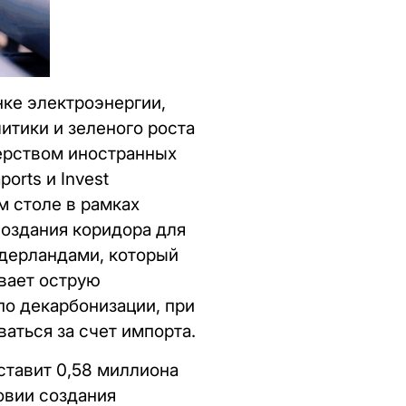
нке электроэнергии,
итики и зеленого роста
ерством иностранных
orts и Invest
м столе в рамках
оздания коридора для
дерландами, который
вает острую
о декарбонизации, при
ваться за счет импорта.
ставит 0,58 миллиона
ловии создания