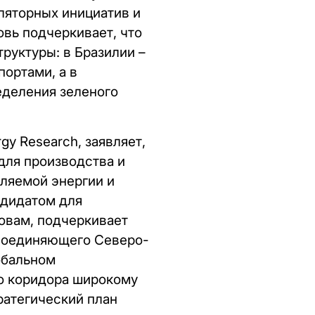
ляторных инициатив и
овь подчеркивает, что
руктуры: в Бразилии –
ортами, а в
еделения зеленого
gy Research, заявляет,
для производства и
вляемой энергии и
ндидатом для
овам, подчеркивает
 соединяющего Северо-
обальном
го коридора широкому
ратегический план