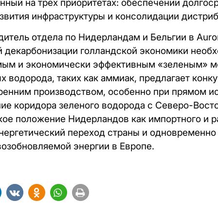
нный на трех приоритетах: обеспечении долгос
азвития инфраструктуры и консолидации дистри
итель отдела по Нидерландам и Бельгии в Auror
ой декарбонизации голландской экономики необ
мым и экономически эффективным «зеленым» мо
х водорода, таких как аммиак, предлагает конк
ренним производством, особенно при прямом и
ние коридора зеленого водорода с Северо-Вост
кое положение Нидерландов как импортного и 
энергетический переход страны и одновременно 
озобновляемой энергии в Европе.