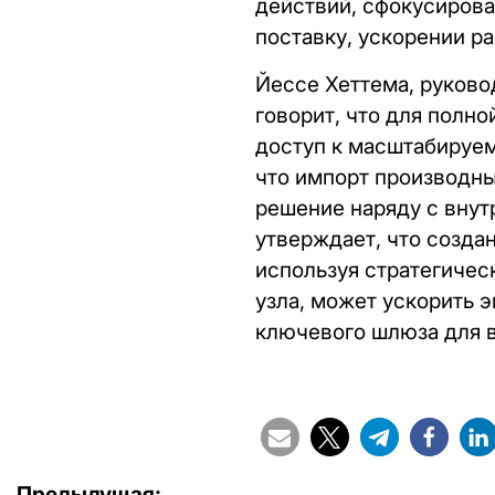
действий, сфокусирова
поставку, ускорении р
Йессе Хеттема, руковод
говорит, что для полн
доступ к масштабируе
что импорт производны
решение наряду с внут
утверждает, что созда
используя стратегичес
узла, может ускорить 
ключевого шлюза для в
Предыдущая: