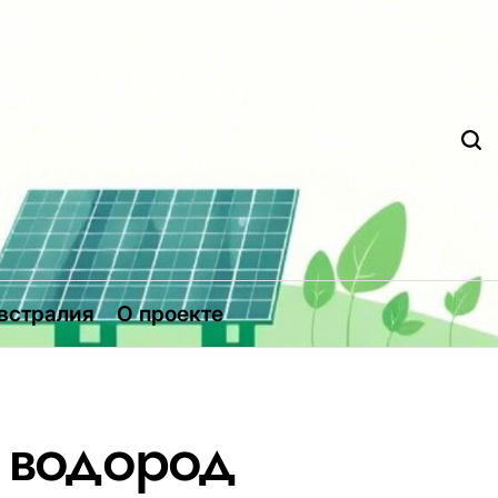
Д
встралия
О проекте
 водород