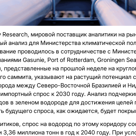
y Research, мировой поставщик аналитики на ры
ый анализ для Министерства климатической пол
вание проводилось в сотрудничестве с Минист
ниями Gasunie, Port of Rotterdam, Groningen Seap
аты, представленные на прошлой неделе на кругло
о саммита, указывают на растущий потенциал с
дорода между Северо-Восточной Бразилией и Ни
импортный спрос к 2030 году. Анализ подчерки
ов в зеленом водороде для достижения целей п
ь будущего спроса, как ожидается, будет покры
итиков, спрос на водород по этому коридору со
 и 3,36 миллиона тонн в год к 2040 году. При ус