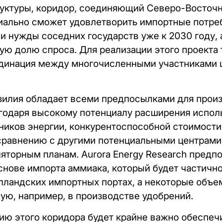
уктуры, коридор, соединяющий Северо-Восточ
ально сможет удовлетворить импортные потреб
 нужды соседних государств уже к 2030 году, а
ую долю спроса. Для реализации этого проекта 
рдинация между многочисленными участниками 
илия обладает всеми предпосылками для произ
годаря высокому потенциалу расширения испол
ников энергии, конкурентоспособной стоимости
сравнению с другими потенциальными центрами
яторным планам. Aurora Energy Research предпо
основе импорта аммиака, который будет частичн
голландских импортных портах, а некоторые объе
ую, например, в производстве удобрений.
ию этого коридора будет крайне важно обеспеч