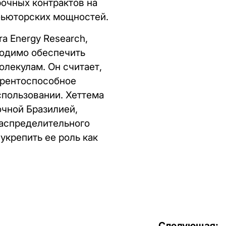
рочных контрактов на
бьюторских мощностей.
a Energy Research,
ходимо обеспечить
лекулам. Он считает,
урентоспособное
спользовании. Хеттема
очной Бразилией,
распределительного
укрепить ее роль как
Следующая: