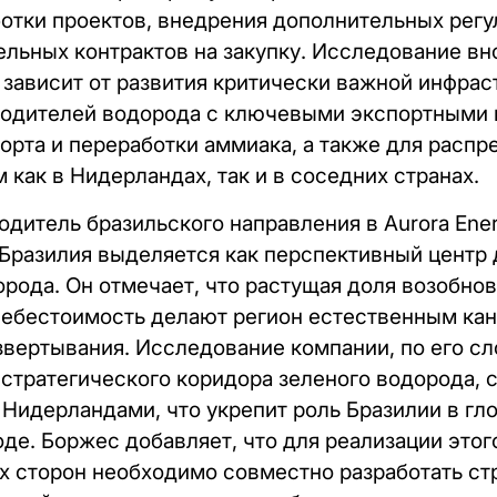
отки проектов, внедрения дополнительных регу
льных контрактов на закупку. Исследование вн
 зависит от развития критически важной инфраст
одителей водорода с ключевыми экспортными п
орта и переработки аммиака, а также для распр
как в Нидерландах, так и в соседних странах.
дитель бразильского направления в Aurora Ener
Бразилия выделяется как перспективный центр 
орода. Он отмечает, что растущая доля возобно
себестоимость делают регион естественным ка
вертывания. Исследование компании, по его сл
стратегического коридора зеленого водорода,
Нидерландами, что укрепит роль Бразилии в гл
де. Боржес добавляет, что для реализации это
х сторон необходимо совместно разработать ст