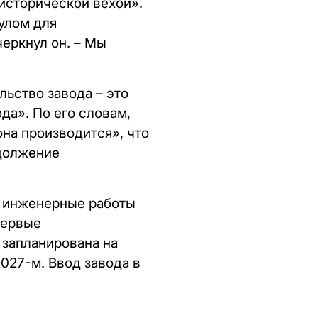
исторической вехой».
мулом для
черкнул он. – Мы
льство завода – это
а». По его словам,
она производится», что
одолжение
я инженерные работы
первые
запланирована на
027-м. Ввод завода в