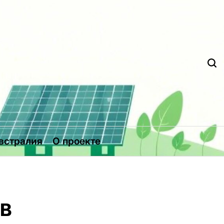
Д
встралия
О проекте
в