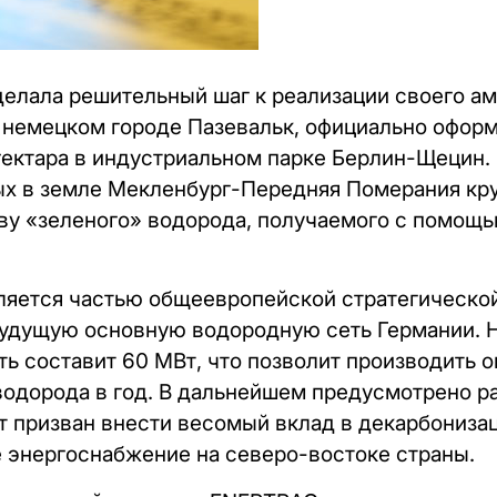
елала решительный шаг к реализации своего а
 немецком городе Пазевальк, официально оформ
гектара в индустриальном парке Берлин-Щецин. 
вых в земле Мекленбург-Передняя Померания к
тву «зеленого» водорода, получаемого с помощ
яется частью общеевропейской стратегической
будущую основную водородную сеть Германии. Н
ь составит 60 МВт, что позволит производить о
водорода в год. В дальнейшем предусмотрено 
кт призван внести весомый вклад в декарбониз
 энергоснабжение на северо-востоке страны.