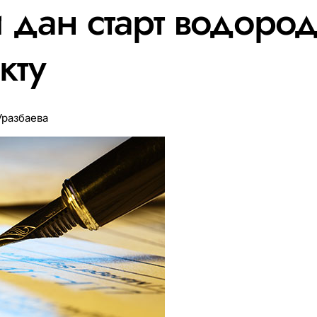
 дан старт водоро
кту
Уразбаева