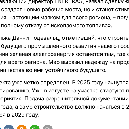
авляющий директор ENERTRAG, назвал сделку «
 создаст новые рабочие места, но и станет сти
ия, настоящим маяком для всего региона, – под
 полному отказу от ископаемого топлива».
лька Данни Родевальд, отметивший, что строите
будущего промышленного развития нашего город
ии зеленая электроэнергия останется там, где 
для всего региона. Мэр выразил надежду на пр
ничества во имя устойчивого будущего.
екта уже четко определен. В 2025 году начнутс
тированию. Уже в августе на участке стартуют 
приятия. Подача разрешительной документации 
года, а само строительство должно начаться в 2
я в 2029 году.