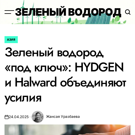
Перейти
ЗЕЛЕНЫЙ ВОДОРОД
к
содержимому
АЗИЯ
ОПУБЛИКОВАНО
Зеленый водород
В
«под ключ»: HYDGEN
и Halward объединяют
усилия
Жансая Уразбаева
24.04.2025