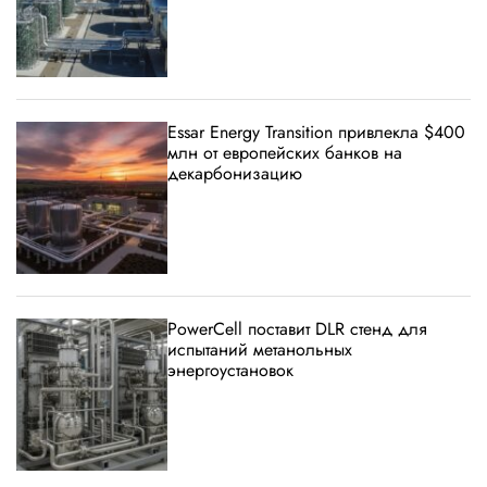
Essar Energy Transition привлекла $400
млн от европейских банков на
декарбонизацию
PowerCell поставит DLR стенд для
испытаний метанольных
энергоустановок