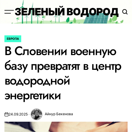
Перейти
ЗЕЛЕНЫЙ ВОДОРОД
к
содержимому
ЕВРОПА
ОПУБЛИКОВАНО
В Словении военную
В
базу превратят в центр
водородной
энергетики
Айнур Бекенова
24.09.2025