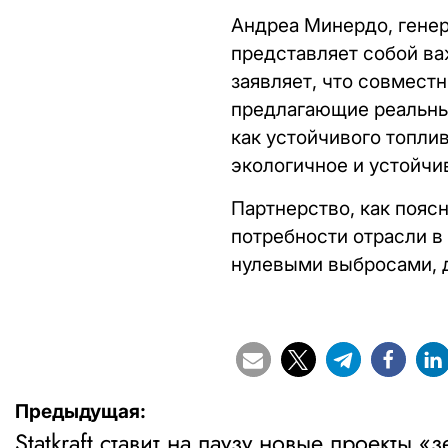
Андреа Минердо, генер
представляет собой ва
заявляет, что совмест
предлагающие реальны
как устойчивого топлив
экологичное и устойчи
Партнерство, как пояс
потребности отрасли в
нулевыми выбросами, д
Навигация
Предыдущая:
Statkraft ставит на паузу новые проекты 