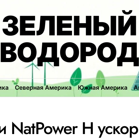
ЗЕЛЕНЫЙ
ВОДОРО
ика
Северная Америка
Южная Америка
А
и NatPower H ускор