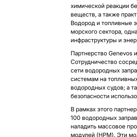
химической реакции бе
веществ, а также прак
Водород и топливные 
морского сектора, одн
инфраструктуры и энер
Партнерство Genevos и
Сотрудничество сосред
сети водородных запра
системам на топливных
водородных судов; а т
безопасности использо
В рамках этого партне
100 водородных заправ
наладить массовое пр
модулей (HPM). Эти мо