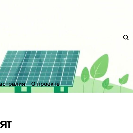
Д
встралия
О проекте
ят