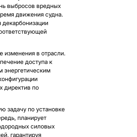
ень выбросов вредных
время движения судна.
 декарбонизации
 соответствующей
е изменения в отрасли.
печение доступа к
ым энергетическим
конфигурации
х директив по
ую задачу по установке
ередь, планирует
одородных силовых
ей, гарантируя