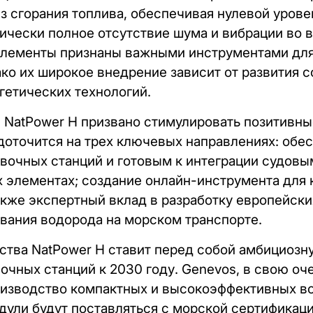
з сгорания топлива, обеспечивая нулевой уров
тически полное отсутствие шума и вибрации во 
элементы признаны важными инструментами для
ако их широкое внедрение зависит от развития
гетических технологий.
 NatPower H призвано стимулировать позитивны
оточится на трех ключевых направлениях: обес
вочных станций и готовым к интеграции судов
 элементах; создание онлайн-инструмента для 
акже экспертный вклад в разработку европейски
вания водорода на морском транспорте.
рства NatPower H ставит перед собой амбициозн
очных станций к 2030 году. Genevos, в свою оч
оизводство компактных и высокоэффективных в
дули будут поставляться с морской сертификаци