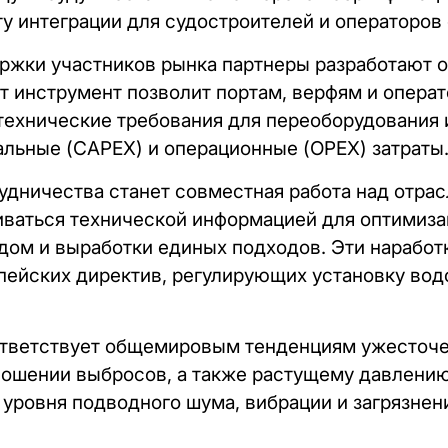
ту интеграции для судостроителей и операторов 
ржки участников рынка партнеры разработают 
т инструмент позволит портам, верфям и опера
ехнические требования для переоборудования и
альные (CAPEX) и операционные (OPEX) затраты
дничества станет совместная работа над отра
иваться технической информацией для оптимиза
дом и выработки единых подходов. Эти наработк
пейских директив, регулирующих установку вод
ответствует общемировым тенденциям ужесточе
ношении выбросов, а также растущему давлени
ровня подводного шума, вибрации и загрязнен