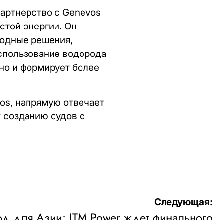
партнерство с Genevos
стой энергии. Он
родные решения,
спользование водорода
 но и формирует более
os, напрямую отвечает
к созданию судов с
Следующая:
д для Азии: ITM Power ждет финального