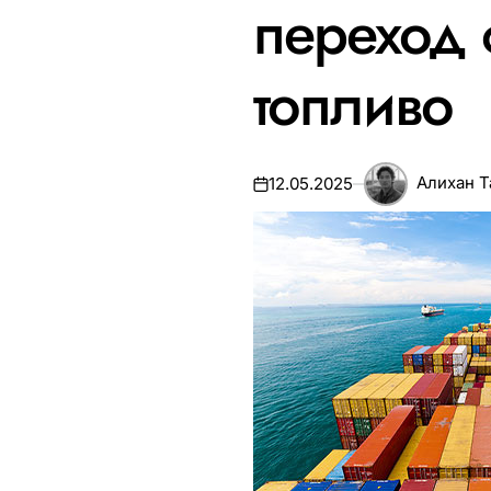
переход 
топливо
Алихан 
12.05.2025