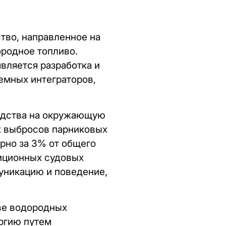
тво, направленное на
ородное топливо.
вляется разработка и
емных интеграторов,
ходства на окружающую
х выбросов парниковых
рно за 3% от общего
диционных судовых
муникацию и поведение,
ве водородных
ргию путем