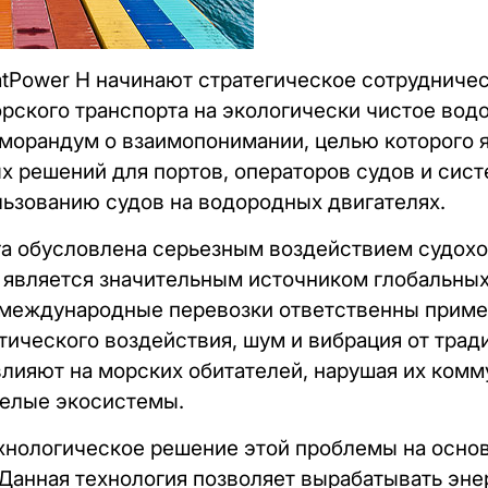
tPower H начинают стратегическое сотрудничес
рского транспорта на экологически чистое вод
орандум о взаимопонимании, целью которого я
 решений для портов, операторов судов и сист
ьзованию судов на водородных двигателях.
ага обусловлена серьезным воздействием судо
 является значительным источником глобальны
о международные перевозки ответственны приме
ического воздействия, шум и вибрация от тра
влияют на морских обитателей, нарушая их ком
 целые экосистемы.
ехнологическое решение этой проблемы на осно
Данная технология позволяет вырабатывать эне