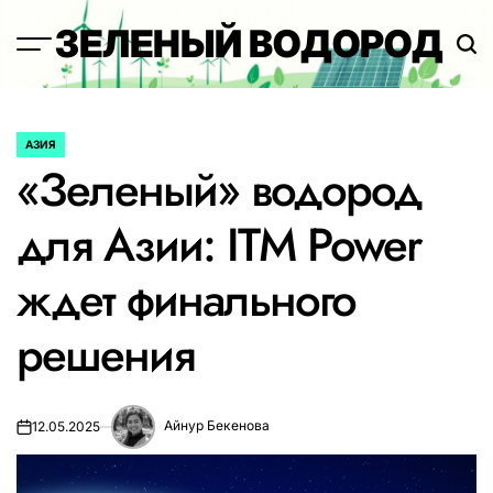
Перейти
ЗЕЛЕНЫЙ ВОДОРОД
к
содержимому
АЗИЯ
ОПУБЛИКОВАНО
«Зеленый» водород
В
для Азии: ITM Power
ждет финального
решения
Айнур Бекенова
12.05.2025