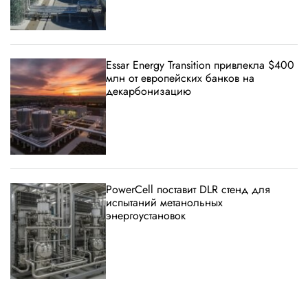
Essar Energy Transition привлекла $400
млн от европейских банков на
декарбонизацию
PowerCell поставит DLR стенд для
испытаний метанольных
энергоустановок