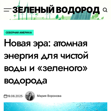
Перейти
ЗЕЛЕНЫЙ ВОДОРОД
к
содержимому
СЕВЕРНАЯ АМЕРИКА
ОПУБЛИКОВАНО
Новая эра: атомная
В
энергия для чистой
воды и «зеленого»
водорода
Мария Воронова
19.06.2025