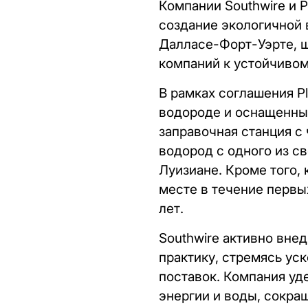
Компании Southwire и P
создание экологичной 
Далласе-Форт-Уэрте, ш
компаний к устойчивом
В рамках соглашения P
водороде и оснащенных
заправочная станция с
водород с одного из с
Луизиане. Кроме того,
месте в течение первы
лет.
Southwire активно вне
практику, стремясь ус
поставок. Компания у
энергии и воды, сокра