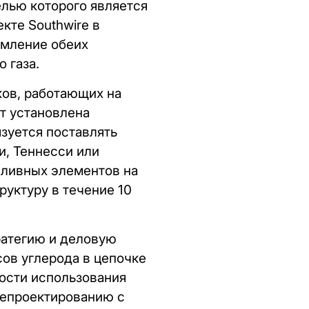
елью которого является
кте Southwire в
емление обеих
 газа.
ков, работающих на
т установлена
язуется поставлять
и, Теннесси или
пливных элементов на
уктуру в течение 10
ратегию и деловую
ов углерода в цепочке
ости использования
репроектированию с