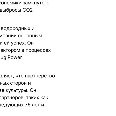
кономики замкнутого
е выбросы CO2
 водородных и
омпании основным
 ей успех. Он
фактором в процессах
lug Power
вляет, что партнерство
ных сторон и
ее культуры. Он
артнеров, таких как
ледующих 75 лет и