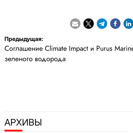
Навигация
Предыдущая:
Соглашение Climate Impact и Purus Marin
по
зеленого водорода
записям
АРХИВЫ