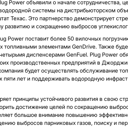
lug Power объявили о начале сотрудничества, ц
водородной системы на дистрибьюторском объе
тат Техас. Это партнерство демонстрирует стр
у развитию и сокращению выбросов углекислого
lug Power поставит более 50 вилочных погрузчи
 топливными элементами GenDrive. Также буде
 четырьмя диспенсерами GenFuel. Plug Power об
воих производственных предприятий в Джорджи
 компания будет осуществлять обслуживание то
х пяти лет и поддерживать водородную инфрастр
дряет принципы устойчивого развития в свою ст
корить достижение целей по сокращению выброс
деляет большое внимание повышению эффективн
щению выбросов парниковых газов, поиску и пе