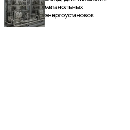
метанольных
энергоустановок