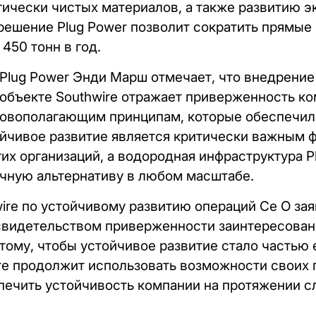
ически чистых материалов, а также развитию э
 решение Plug Power позволит сократить прямы
450 тонн в год.
Plug Power Энди Марш отмечает, что внедрение
 объекте Southwire отражает приверженность к
новополагающим принципам, которые обеспечили
ойчивое развитие является критически важным 
их организаций, а водородная инфраструктура P
чную альтернативу в любом масштабе.
ire по устойчивому развитию операций Се О зая
 свидетельством приверженности заинтересован
тому, чтобы устойчивое развитие стало частью 
ire продолжит использовать возможности своих п
спечить устойчивость компании на протяжении с