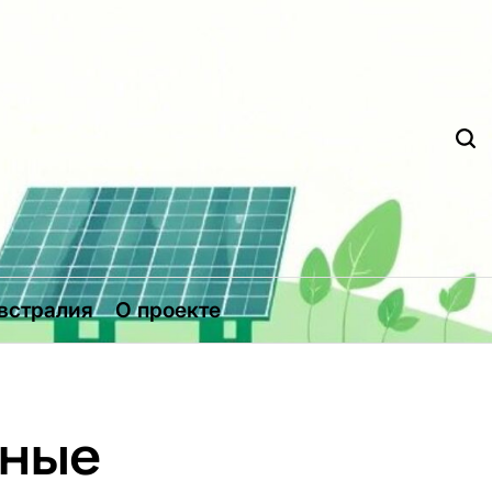
Д
встралия
О проекте
дные