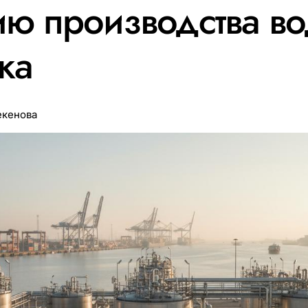
ию производства в
ка
екенова