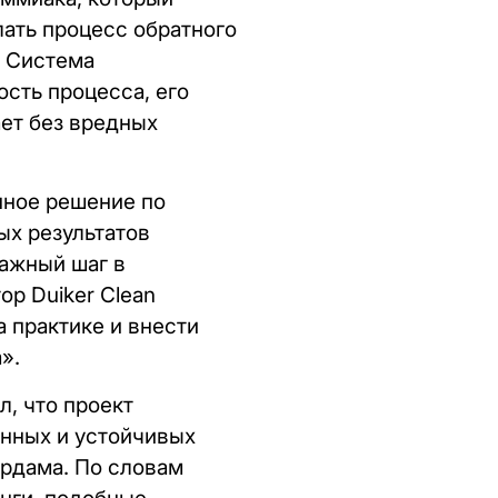
лать процесс обратного
. Система
ость процесса, его
ает без вредных
нное решение по
ых результатов
важный шаг в
р Duiker Clean
а практике и внести
».
л, что проект
онных и устойчивых
ердама. По словам