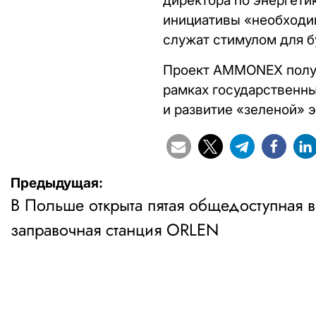
директора по энергети
инициативы «необходим
служат стимулом для б
Проект AMMONEX получ
рамках государственн
и развитие «зеленой» э
Навигация
Предыдущая:
В Польше открыта пятая общедоступная 
по
заправочная станция ORLEN
записям