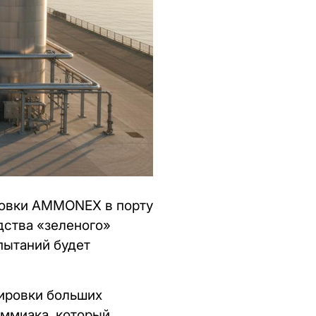
ановки AMMONEX в порту
дства «зеленого»
пытаний будет
тировки больших
аммиака, который