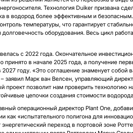
нергоносителя. Технология Duiker призвана сде
ка в водород более эффективным и безопасным
онтроль температуры, что гарантирует стабильн
 долговечность оборудования. Весь цикл работ
 велась с 2022 года. Окончательное инвестицио
 принято в начале 2025 года, а получение перв
 2027 году. «Это соглашение знаменует собой 
 заявил Марк ван Велсен, управляющий директо
ый проект позволит нам проверить технологию н
тойчивые цепочки создания стоимости водорода
авный операционный директор Plant One, добави
ии как «испытательного полигона для инноваци
т энергетический переход в портовой зоне Ротт