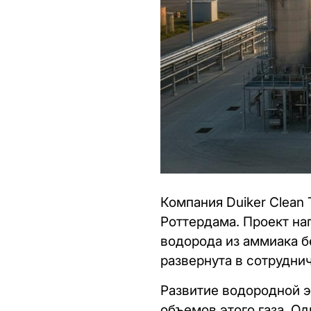
Компания Duiker Clean
Роттердама. Проект на
водорода из аммиака б
развернута в сотрудни
Развитие водородной э
объемов этого газа. О