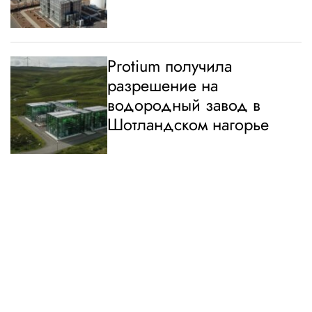
Protium получила
разрешение на
водородный завод в
Шотландском нагорье