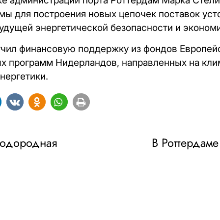
ке администрации порта Роттердам Марка Стели
ы для построения новых цепочек поставок уст
удущей энергетической безопасности и экономи
ил финансовую поддержку из фондов Европейск
ых программ Нидерландов, направленных на кли
нергетики.
водородная
В Роттердаме