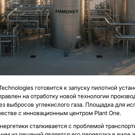
 Technologies готовится к запуску пилотной уст
правлен на отработку новой технологии произво
ез выбросов углекислого газа. Площадка для ис
честве с инновационным центром Plant One.
нергетики сталкивается с проблемой транспор
дним из решений является его перевозка в виде 