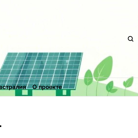
Д
встралия
О проекте
т