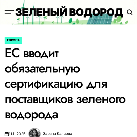
Перейти
ЗЕЛЕНЫЙ ВОДОРОД
к
содержимому
ЕВРОПА
ОПУБЛИКОВАНО
ЕС вводит
В
обязательную
сертификацию для
поставщиков зеленого
водорода
Зарина Калиева
11.11.2025