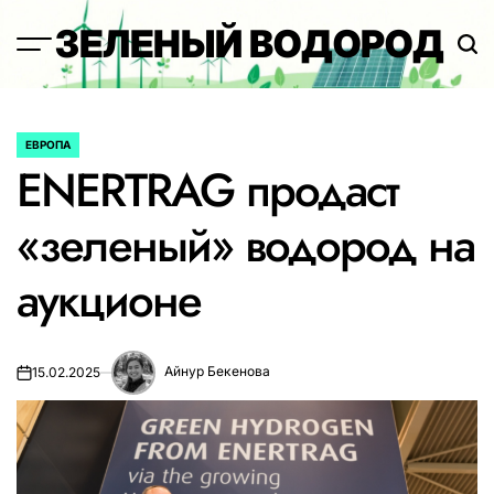
Перейти
ЗЕЛЕНЫЙ ВОДОРОД
к
содержимому
ЕВРОПА
ОПУБЛИКОВАНО
ENERTRAG продаст
В
«зеленый» водород на
аукционе
Айнур Бекенова
15.02.2025